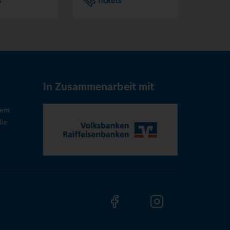
s
Tickets
Tic
In Zusammenarbeit mit
rem
die