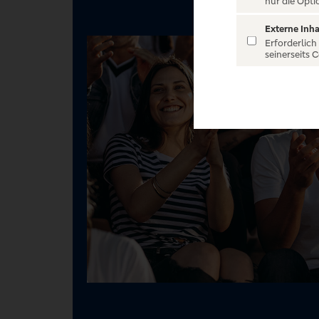
nur die Opti
Externe Inha
Erforderlich
seinerseits 