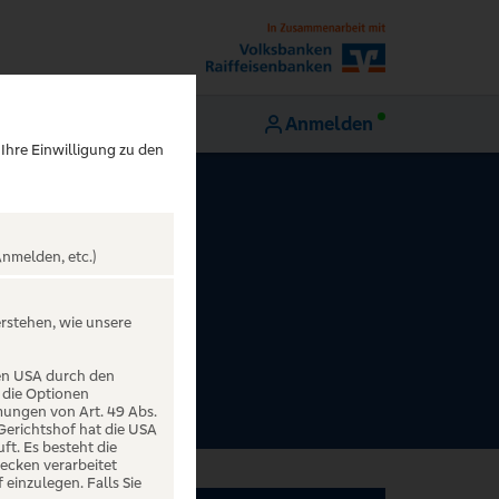
Anmelden
 Ihre Einwilligung zu den
nmelden, etc.)
erstehen, wie unsere
den USA durch den
 die Optionen
mungen von Art. 49 Abs.
 Gerichtshof hat die USA
t. Es besteht die
ecken verarbeitet
einzulegen. Falls Sie