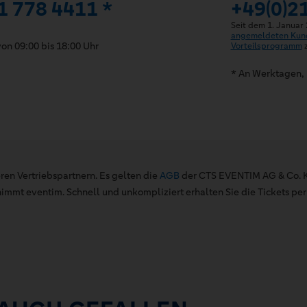
1 778 4411 *
+49(0)2
Seit dem 1. Januar
angemeldeten Kun
on 09:00 bis 18:00 Uhr
Vorteilsprogramm
z
* An Werktagen, 
ren Vertriebspartnern. Es gelten die
AGB
der CTS EVENTIM AG & Co. K
mt eventim. Schnell und unkompliziert erhalten Sie die Tickets per 