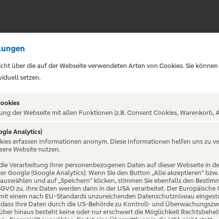
lungen
sicht über die auf der Webseite verwendeten Arten von Cookies. Sie können
iduell setzen.
Cookies
ung der Webseite mit allen Funktionen (z.B. Consent Cookies, Warenkorb, A
ogle Analytics)
ALTUNG NICHT GEFUNDE
okies erfassen Informationen anonym. Diese Informationen helfen uns zu v
sere Website nutzen.
die Verarbeitung Ihrer personenbezogenen Daten auf dieser Webseite in 
er Google (Google Analytics): Wenn Sie den Button „Alle akzeptieren“ bzw.
“ auswählen und auf „Speichern“ klicken, stimmen Sie ebenfalls den Bestim
 DSGVO zu. Ihre Daten werden dann in der USA verarbeitet. Der Europäische
 mit einem nach EU-Standards unzureichenden Datenschutzniveau eingestuf
, dass Ihre Daten durch die US-Behörde zu Kontroll- und Überwachungszw
ber hinaus besteht keine oder nur erschwert die Möglichkeit Rechtsbehelf 