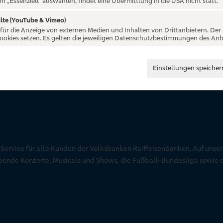
on „Essenziell“ auswählen, findet eine Übermittlung in die USA nicht statt.
lte (YouTube & Vimeo)
 für die Anzeige von externen Medien und Inhalten von Drittanbietern. Der
Cookies setzen. Es gelten die jeweiligen Datenschutzbestimmungen des Anb
Einstellungen speicher
r Service für alle Kunden der Volksbanken Raiffeisenbanken. Auf unse
aubende Konzerte, Musicals und Shows, die Fußball-Bundesliga sowie 