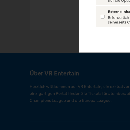
nur die Opti
Externe Inha
Erforderlich
seinerseits 
Über VR Entertain
Herzlich willkommen auf VR Entertain, ein exklusive
einzigartigen Portal finden Sie Tickets für atember
Champions League und die Europa League.