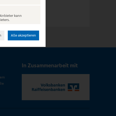
 Anbieter kann
ieters.
n
Alle akzeptieren
In Zusammenarbeit mit
rem
die