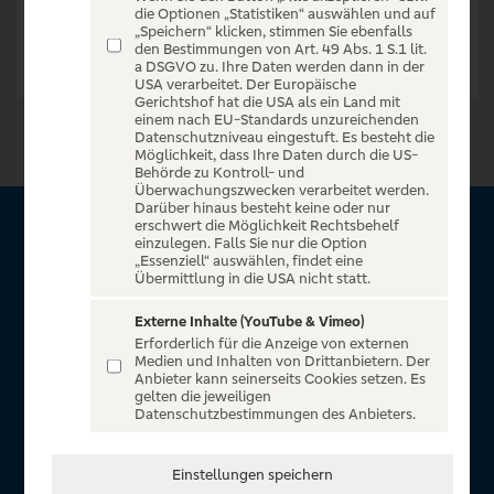
die Optionen „Statistiken“ auswählen und auf
„Speichern“ klicken, stimmen Sie ebenfalls
den Bestimmungen von Art. 49 Abs. 1 S.1 lit.
a DSGVO zu. Ihre Daten werden dann in der
USA verarbeitet. Der Europäische
Gerichtshof hat die USA als ein Land mit
einem nach EU-Standards unzureichenden
Datenschutzniveau eingestuft. Es besteht die
Möglichkeit, dass Ihre Daten durch die US-
Behörde zu Kontroll- und
Überwachungszwecken verarbeitet werden.
Darüber hinaus besteht keine oder nur
erschwert die Möglichkeit Rechtsbehelf
Über VR Entertain
einzulegen. Falls Sie nur die Option
„Essenziell“ auswählen, findet eine
Übermittlung in die USA nicht statt.
Herzlich willkommen auf VR Entertain, ein exklusiver Service
für alle Kunden der Volksbanken Raiffeisenbanken. Auf
Externe Inhalte (YouTube & Vimeo)
Erforderlich für die Anzeige von externen
unserem einzigartigen Portal finden Sie Tickets für
Medien und Inhalten von Drittanbietern. Der
atemberaubende Konzerte, Musicals und Shows, die
Anbieter kann seinerseits Cookies setzen. Es
gelten die jeweiligen
Fußball-Bundesliga sowie die Champions League und die
Datenschutzbestimmungen des Anbieters.
Europa League.
In Zusammenarbeit mit
Einstellungen speichern