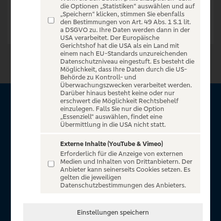
die Optionen „Statistiken“ auswählen und auf
„Speichern“ klicken, stimmen Sie ebenfalls
den Bestimmungen von Art. 49 Abs. 1 S.1 lit.
a DSGVO zu. Ihre Daten werden dann in der
USA verarbeitet. Der Europäische
Gerichtshof hat die USA als ein Land mit
einem nach EU-Standards unzureichenden
Datenschutzniveau eingestuft. Es besteht die
Möglichkeit, dass Ihre Daten durch die US-
Behörde zu Kontroll- und
Überwachungszwecken verarbeitet werden.
Darüber hinaus besteht keine oder nur
erschwert die Möglichkeit Rechtsbehelf
Über VR Entertain
einzulegen. Falls Sie nur die Option
„Essenziell“ auswählen, findet eine
Übermittlung in die USA nicht statt.
Herzlich willkommen auf VR Entertain, ein exklusiver Service
für alle Kunden der Volksbanken Raiffeisenbanken. Auf
Externe Inhalte (YouTube & Vimeo)
Erforderlich für die Anzeige von externen
unserem einzigartigen Portal finden Sie Tickets für
Medien und Inhalten von Drittanbietern. Der
atemberaubende Konzerte, Musicals und Shows, die
Anbieter kann seinerseits Cookies setzen. Es
gelten die jeweiligen
Fußball-Bundesliga sowie die Champions League und die
Datenschutzbestimmungen des Anbieters.
Europa League.
In Zusammenarbeit mit
Einstellungen speichern