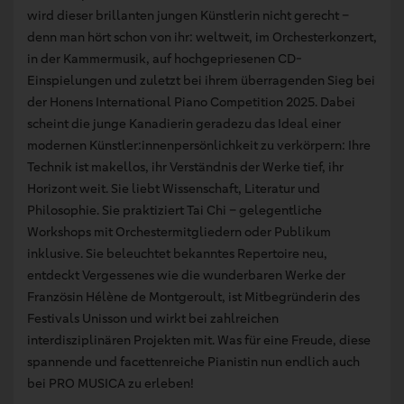
wird dieser brillanten jungen Künstlerin nicht gerecht –
denn man hört schon von ihr: weltweit, im Orchesterkonzert,
in der Kammermusik, auf hochgepriesenen CD-
Einspielungen und zuletzt bei ihrem überragenden Sieg bei
der Honens International Piano Competition 2025. Dabei
scheint die junge Kanadierin geradezu das Ideal einer
modernen Künstler:innenpersönlichkeit zu verkörpern: Ihre
Technik ist makellos, ihr Verständnis der Werke tief, ihr
Horizont weit. Sie liebt Wissenschaft, Literatur und
Philosophie. Sie praktiziert Tai Chi – gelegentliche
Workshops mit Orchestermitgliedern oder Publikum
inklusive. Sie beleuchtet bekanntes Repertoire neu,
entdeckt Vergessenes wie die wunderbaren Werke der
Französin Hélène de Montgeroult, ist Mitbegründerin des
Festivals Unisson und wirkt bei zahlreichen
interdisziplinären Projekten mit. Was für eine Freude, diese
spannende und facettenreiche Pianistin nun endlich auch
bei PRO MUSICA zu erleben!