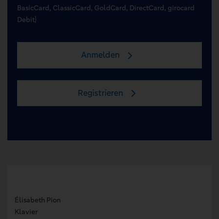
BasicCard, ClassicCard, GoldCard, DirectCard, girocard
Debit)
Anmelden
Registrieren
Élisabeth Pion
Klavier