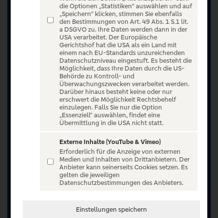
die Optionen „Statistiken“ auswählen und auf
„Speichern“ klicken, stimmen Sie ebenfalls
den Bestimmungen von Art. 49 Abs. 1 S.1 lit.
a DSGVO zu. Ihre Daten werden dann in der
USA verarbeitet. Der Europäische
Gerichtshof hat die USA als ein Land mit
einem nach EU-Standards unzureichenden
Datenschutzniveau eingestuft. Es besteht die
Möglichkeit, dass Ihre Daten durch die US-
Behörde zu Kontroll- und
Überwachungszwecken verarbeitet werden.
Darüber hinaus besteht keine oder nur
erschwert die Möglichkeit Rechtsbehelf
einzulegen. Falls Sie nur die Option
„Essenziell“ auswählen, findet eine
Übermittlung in die USA nicht statt.
Externe Inhalte (YouTube & Vimeo)
Jetzt anmelden oder registrieren
Erforderlich für die Anzeige von externen
Medien und Inhalten von Drittanbietern. Der
Anbieter kann seinerseits Cookies setzen. Es
Unser Ticketangebot ist exklusiv Kunden der
gelten die jeweiligen
Volksbanken Raiffeisenbanken vorbehalten.
Datenschutzbestimmungen des Anbieters.
Registrieren Sie sich jetzt auf VR Entertain.
Einstellungen speichern