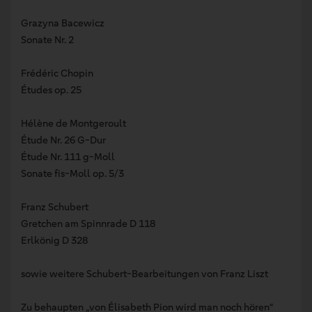
Grazyna Bacewicz
Sonate Nr. 2
Frédéric Chopin
Études op. 25
Hélène de Montgeroult
Étude Nr. 26 G-Dur
Étude Nr. 111 g-Moll
Sonate fis-Moll op. 5/3
Franz Schubert
Gretchen am Spinnrade D 118
Erlkönig D 328
sowie weitere Schubert-Bearbeitungen von Franz Liszt
Zu behaupten „von Élisabeth Pion wird man noch hören“