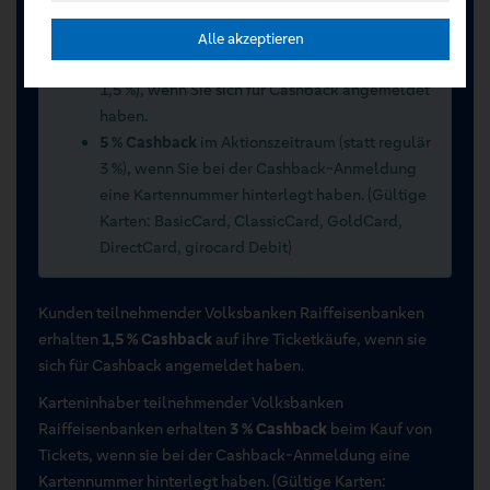
Sommerwochen 2026 vom 15.07.2026 bis
15.09.2026
Alle akzeptieren
2 % Cashback
im Aktionszeitraum (statt regulär
1,5 %), wenn Sie sich für Cashback angemeldet
haben.
5 % Cashback
im Aktionszeitraum (statt regulär
3 %), wenn Sie bei der Cashback-Anmeldung
eine Kartennummer hinterlegt haben. (Gültige
Karten: BasicCard, ClassicCard, GoldCard,
DirectCard, girocard Debit)
Kunden teilnehmender Volksbanken Raiffeisenbanken
erhalten
1,5 % Cashback
auf ihre Ticketkäufe, wenn sie
sich für Cashback angemeldet haben.
Karteninhaber teilnehmender Volksbanken
Raiffeisenbanken erhalten
3 % Cashback
beim Kauf von
Tickets, wenn sie bei der Cashback-Anmeldung eine
Kartennummer hinterlegt haben. (Gültige Karten: