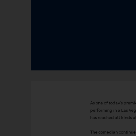
As one of today’s prem
performing in a Las Veg
has reached all kinds o
The comedian continues