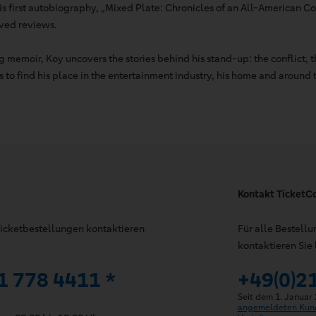
is first autobiography, „Mixed Plate: Chronicles of an All-American 
aved reviews.
g memoir, Koy uncovers the stories behind his stand-up: the conflict,
s to find his place in the entertainment industry, his home and around 
Kontakt TicketC
 Ticketbestellungen kontaktieren
Für alle Bestell
kontaktieren Sie 
1 778 4411 *
+49(0)2
Seit dem 1. Januar
angemeldeten Kun