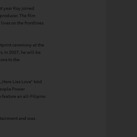
st year Koy joined
producer. The film
lives on the frontlines
tprint ceremony at the
. In 2027, he will be
ons to the
 „Here Lies Love“ told
 People Power
 feature an all-Filipino
ertainment and was