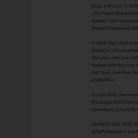
King“ and „Leo“. In 202
„The Tiger’s Apprentice
Queens“. He’ll next be
theaters September 25t
In 2023, Koy inked a tw
Brooklyn“, filmed at th
that year, with over 24
release later this year
Hot“ and „Live From Se
and Netflix.
In June 2020, the comed
the laughs and beats to
comedians, DJs and B-
On March 21st, 2026, K
at SoFi Stadium in Los 