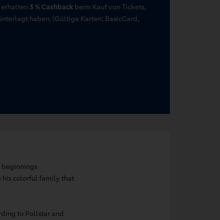
 erhalten
3 % Cashback
beim Kauf von Tickets,
terlegt haben. (Gültige Karten: BasicCard,
t beginnings
his colorful family that
ding to Pollstar and