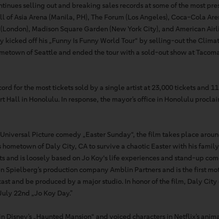
ntinues selling out and breaking sales records at some of the most pr
l of Asia Arena (Manila, PH), The Forum (Los Angeles), Coca-Cola Are
 (London), Madison Square Garden (New York City), and American Airli
y kicked off his „Funny Is Funny World Tour“ by selling-out the Clim
 hometown of Seattle and ended the tour with a sold-out show at Taco
ord for the most tickets sold by a single artist at 23,000 tickets and 
rt Hall in Honolulu. In response, the mayor’s office in Honolulu proc
 Universal Picture comedy „Easter Sunday“, the film takes place aroun
is hometown of Daly City, CA to survive a chaotic Easter with his family.
roots and is loosely based on Jo Koy's life experiences and stand-up c
Spielberg’s production company Amblin Partners and is the first moti
 cast and be produced by a major studio. In honor of the film, Daly Cit
July 22nd „Jo Koy Day.”
in Disney’s „Haunted Mansion“ and voiced characters in Netflix’s anim