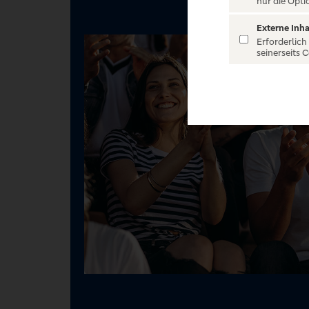
nur die Opti
Externe Inha
Erforderlich
seinerseits 