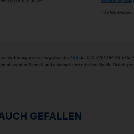
on 09:00 bis 18:00 Uhr
Vorteilsprogramm
z
* An Werktagen, 
ren Vertriebspartnern. Es gelten die
AGB
der CTS EVENTIM AG & Co. K
mt eventim. Schnell und unkompliziert erhalten Sie die Tickets per 
 AUCH GEFALLEN