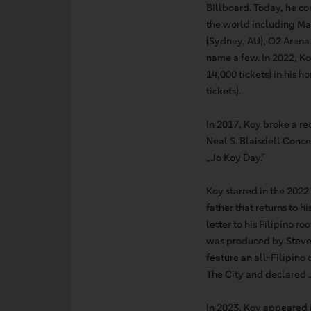
Billboard. Today, he co
the world including Mal
(Sydney, AU), O2 Arena
name a few. In 2022, Ko
14,000 tickets) in his
tickets).
In 2017, Koy broke a rec
Neal S. Blaisdell Conce
„Jo Koy Day.”
Koy starred in the 2022
father that returns to h
letter to his Filipino 
was produced by Steven 
feature an all-Filipino
The City and declared 
In 2023, Koy appeared 