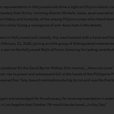
or representation in Hollywood and shine a light on Filipino talent. La
mentary from Emmy-winning director Michele Josue, as an executive 
wn history and humanity of the unsung Filipino nurses who risked their 
c while facing a resurgence of anti-Asian hate in the streets.
impact on Hollywood and comedy, Koy was honored with a hand and foo
February 11, 2026, joining an elite group of distinguished entertainers
 a star on the Hollywood Walk of Fame, honoring his lasting contributi
a producer for the David Byrne-Fatboy Slim musical, „Here Lies Love“.
cos’ rise to power and subsequent fall at the hands of the Philippine
ceived four Tony Award nominations during its run and was the first to
again acknowledged for his advocacy for more representation in ent
 in Los Angeles that October 7th would be declared „Jo Koy Day.”