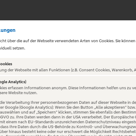
lungen
sicht über die auf der Webseite verwendeten Arten von Cookies. Sie können
iduell setzen.
Cookies
ung der Webseite mit allen Funktionen (z.B. Consent Cookies, Warenkorb, A
eing Koy Tour
ogle Analytics)
okies erfassen Informationen anonym. Diese Informationen helfen uns zu v
sere Website nutzen.
die Verarbeitung Ihrer personenbezogenen Daten auf dieser Webseite in 
er Google (Google Analytics): Wenn Sie den Button „Alle akzeptieren“ bzw.
“ auswählen und auf „Speichern“ klicken, stimmen Sie ebenfalls den Bestim
 DSGVO zu. Ihre Daten werden dann in der USA verarbeitet. Der Europäische
 mit einem nach EU-Standards unzureichenden Datenschutzniveau eingestuf
, dass Ihre Daten durch die US-Behörde zu Kontroll- und Überwachungszw
ber hinaus besteht keine oder nur erschwert die Möglichkeit Rechtsbehelf 