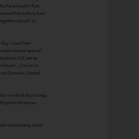
 the Paramount+ film,
 „Awkwafina Is Nora from
rgotten Island“ in
o Koy: Live From
6 most viewed special
tockton, CA, set to
s Forum“, „Comin’ In
ls on Comedy Central
flix in which Koy brings
 Filipino-American
 sold-out comedy show