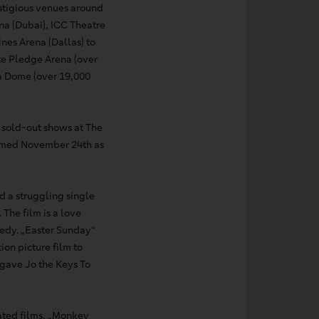
estigious venues around
na (Dubai), ICC Theatre
nes Arena (Dallas) to
ate Pledge Arena (over
ma Dome (over 19,000
11 sold-out shows at The
laimed November 24th as
d a struggling single
 The film is a love
omedy. „Easter Sunday“
on picture film to
y gave Jo the Keys To
ated films, „Monkey