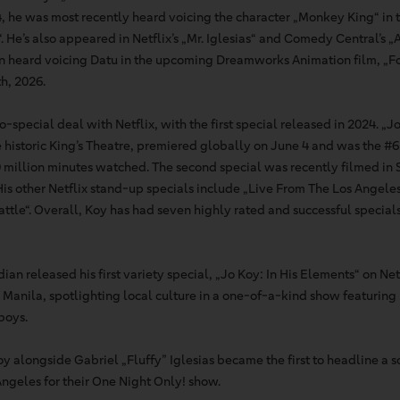
4, he was most recently heard voicing the character „Monkey King“ in
“. He’s also appeared in Netflix’s „Mr. Iglesias“ and Comedy Central’s
en heard voicing Datu in the upcoming Dreamworks Animation film, „Fo
h, 2026.
o-special deal with Netflix, with the first special released in 2024. „J
e historic King’s Theatre, premiered globally on June 4 and was the #
0 million minutes watched. The second special was recently filmed in S
. His other Netflix stand-up specials include „Live From The Los Angele
attle“. Overall, Koy has had seven highly rated and successful specia
ian released his first variety special, „Jo Koy: In His Elements“ on Net
 Manila, spotlighting local culture in a one-of-a-kind show featuring
boys.
oy alongside Gabriel „Fluffy” Iglesias became the first to headline a
Angeles for their One Night Only! show.