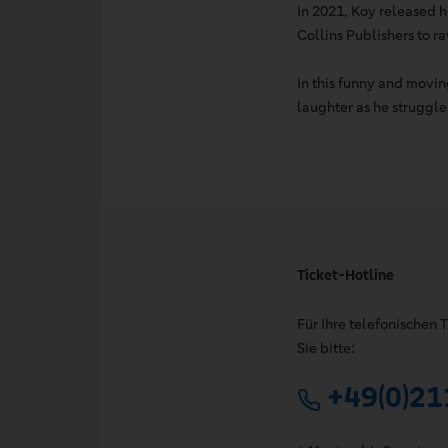
In 2021, Koy released h
Collins Publishers to r
In this funny and movin
laughter as he struggle
Ticket-Hotline
Für Ihre telefonischen
Sie bitte:
+49(0)21