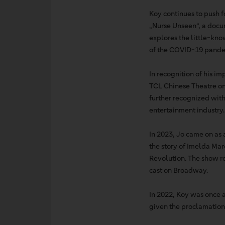
Koy continues to push f
„Nurse Unseen“, a docu
explores the little-kno
of the COVID-19 pandemi
In recognition of his 
TCL Chinese Theatre on 
further recognized with
entertainment industry.
In 2023, Jo came on as 
the story of Imelda Mar
Revolution. The show re
cast on Broadway.
In 2022, Koy was once 
given the proclamation