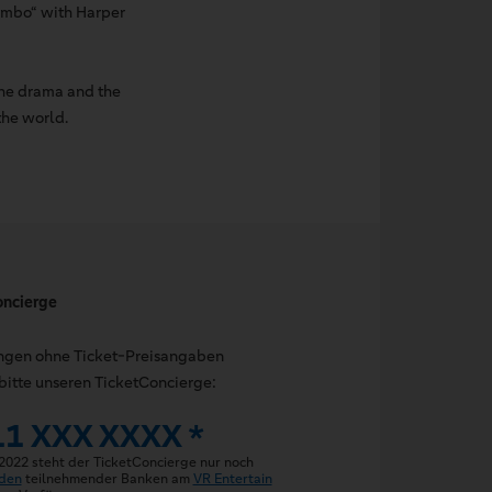
Combo“ with Harper
 the drama and the
the world.
oncierge
ungen ohne Ticket-Preisangaben
bitte unseren TicketConcierge:
11 XXX XXXX *
 2022 steht der TicketConcierge nur noch
den
teilnehmender Banken am
VR Entertain