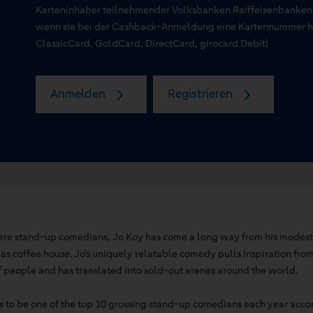
Karteninhaber teilnehmender Volksbanken Raiffeisenbanken
wenn sie bei der Cashback-Anmeldung eine Kartennummer hin
ClassicCard, GoldCard, DirectCard, girocard Debit)
Anmelden
Registrieren
iere stand-up comedians, Jo Koy has come a long way from his modes
as coffee house. Jo’s uniquely relatable comedy pulls inspiration from 
f people and has translated into sold-out arenas around the world.
 to be one of the top 10 grossing stand-up comedians each year accor