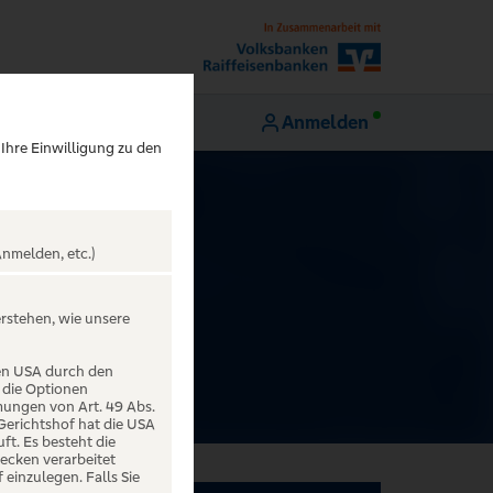
Anmelden
 Ihre Einwilligung zu den
nmelden, etc.)
erstehen, wie unsere
den USA durch den
 die Optionen
mungen von Art. 49 Abs.
 Gerichtshof hat die USA
t. Es besteht die
ecken verarbeitet
einzulegen. Falls Sie