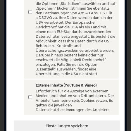
die Optionen „Statistiken“ auswählen und auf
„Speichern“ klicken, stimmen Sie ebenfalls
den Bestimmungen von Art. 49 Abs. 1 S.1 lit.
a DSGVO zu. Ihre Daten werden dann in der
USA verarbeitet. Der Europäische
Gerichtshof hat die USA als ein Land mit
einem nach EU-Standards unzureichenden
Datenschutzniveau eingestuft. Es besteht die
Möglichkeit, dass Ihre Daten durch die US-
Behörde zu Kontroll- und
Überwachungszwecken verarbeitet werden.
Darüber hinaus besteht keine oder nur
erschwert die Möglichkeit Rechtsbehelf
einzulegen. Falls Sie nur die Option
„Essenziell“ auswählen, findet eine
Übermittlung in die USA nicht statt.
Externe Inhalte (YouTube & Vimeo)
Erforderlich für die Anzeige von externen
Medien und Inhalten von Drittanbietern. Der
Anbieter kann seinerseits Cookies setzen. Es
Jetzt anmelden oder registrieren
gelten die jeweiligen
Datenschutzbestimmungen des Anbieters.
Unser Ticketangebot ist exklusiv Kunden der
Volksbanken Raiffeisenbanken vorbehalten.
Einstellungen speichern
Registrieren Sie sich jetzt auf VR Entertain.