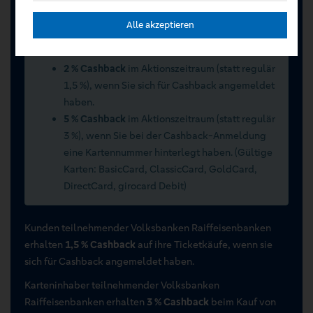
Alle akzeptieren
Sommerwochen 2026 vom 15.07.2026 bis
15.09.2026
2 % Cashback
im Aktionszeitraum (statt regulär
1,5 %), wenn Sie sich für Cashback angemeldet
haben.
5 % Cashback
im Aktionszeitraum (statt regulär
3 %), wenn Sie bei der Cashback-Anmeldung
eine Kartennummer hinterlegt haben. (Gültige
Karten: BasicCard, ClassicCard, GoldCard,
DirectCard, girocard Debit)
Kunden teilnehmender Volksbanken Raiffeisenbanken
erhalten
1,5 % Cashback
auf ihre Ticketkäufe, wenn sie
sich für Cashback angemeldet haben.
Karteninhaber teilnehmender Volksbanken
Raiffeisenbanken erhalten
3 % Cashback
beim Kauf von