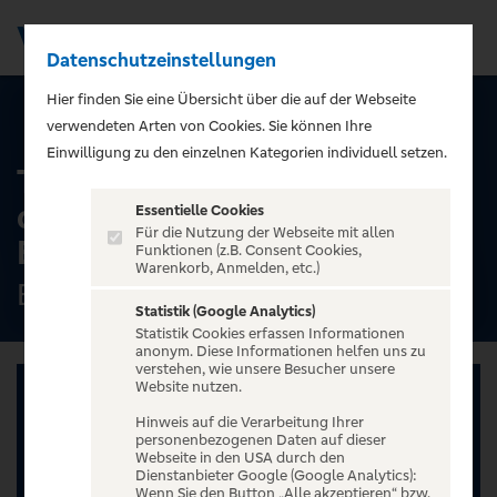
Datenschutzeinstellungen
Men
);">
Hier finden Sie eine Übersicht über die auf der Webseite
ALLE TERMINE
verwendeten Arten von Cookies. Sie können Ihre
Einwilligung zu den einzelnen Kategorien individuell setzen.
Toccata! - Orgelkonzert in
der Tauf- und Traukirche |
Essentielle Cookies
Für die Nutzung der Webseite mit allen
Berliner Dom
Funktionen (z.B. Consent Cookies,
Warenkorb, Anmelden, etc.)
Berliner Dom, Berlin
Statistik (Google Analytics)
Statistik Cookies erfassen Informationen
anonym. Diese Informationen helfen uns zu
verstehen, wie unsere Besucher unsere
Website nutzen.
Hinweis auf die Verarbeitung Ihrer
personenbezogenen Daten auf dieser
Webseite in den USA durch den
Dienstanbieter Google (Google Analytics):
Wenn Sie den Button „Alle akzeptieren“ bzw.