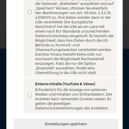
die Optionen „Statistiken“ auswählen und auf
„Speichern“ klicken, stimmen Sie ebenfalls
den Bestimmungen von Art. 49 Abs. 1 S.1 lit.
a DSGVO zu. Ihre Daten werden dann in der
USA verarbeitet. Der Europäische
Gerichtshof hat die USA als ein Land mit
einem nach EU-Standards unzureichenden
Datenschutzniveau eingestuft. Es besteht die
Möglichkeit, dass Ihre Daten durch die US-
Behörde zu Kontroll- und
Überwachungszwecken verarbeitet werden.
Darüber hinaus besteht keine oder nur
erschwert die Möglichkeit Rechtsbehelf
Über VR Entertain
einzulegen. Falls Sie nur die Option
„Essenziell“ auswählen, findet eine
Übermittlung in die USA nicht statt.
Herzlich willkommen auf VR Entertain, ein exklusiver Service
für alle Kunden der Volksbanken Raiffeisenbanken. Auf
Externe Inhalte (YouTube & Vimeo)
Erforderlich für die Anzeige von externen
unserem einzigartigen Portal finden Sie Tickets für
Medien und Inhalten von Drittanbietern. Der
atemberaubende Konzerte, Musicals und Shows, die
Anbieter kann seinerseits Cookies setzen. Es
gelten die jeweiligen
Fußball-Bundesliga sowie die Champions League und die
Datenschutzbestimmungen des Anbieters.
Europa League.
In Zusammenarbeit mit
Einstellungen speichern