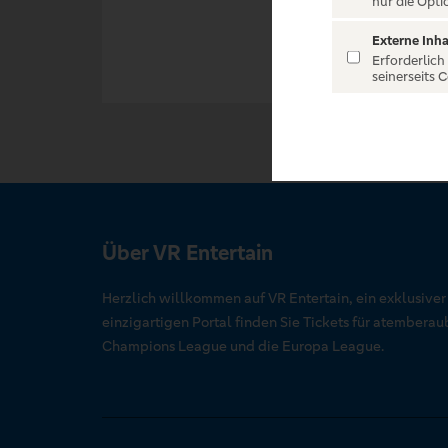
nur die Opti
Externe Inha
Erforderlich
seinerseits 
Über VR Entertain
Herzlich willkommen auf VR Entertain, ein exklusive
einzigartigen Portal finden Sie Tickets für atember
Champions League und die Europa League.