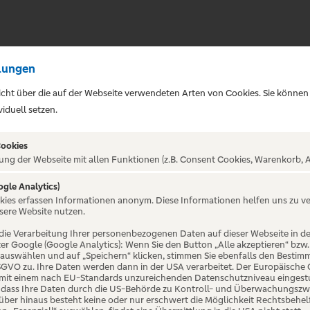
lungen
sicht über die auf der Webseite verwendeten Arten von Cookies. Sie können
iduell setzen.
Cookies
ung der Webseite mit allen Funktionen (z.B. Consent Cookies, Warenkorb, A
ogle Analytics)
ALTUNG NICHT GEFUNDE
okies erfassen Informationen anonym. Diese Informationen helfen uns zu v
sere Website nutzen.
die Verarbeitung Ihrer personenbezogenen Daten auf dieser Webseite in 
er Google (Google Analytics): Wenn Sie den Button „Alle akzeptieren“ bzw.
“ auswählen und auf „Speichern“ klicken, stimmen Sie ebenfalls den Bestim
 DSGVO zu. Ihre Daten werden dann in der USA verarbeitet. Der Europäische
 mit einem nach EU-Standards unzureichenden Datenschutzniveau eingestuf
, dass Ihre Daten durch die US-Behörde zu Kontroll- und Überwachungszw
ber hinaus besteht keine oder nur erschwert die Möglichkeit Rechtsbehelf 