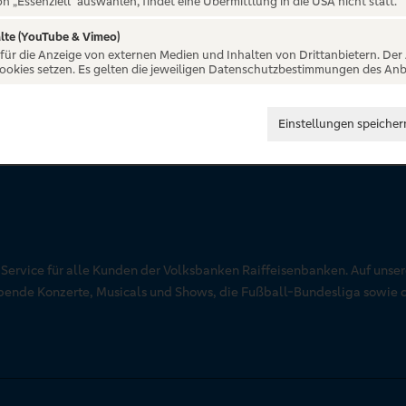
on „Essenziell“ auswählen, findet eine Übermittlung in die USA nicht statt.
lte (YouTube & Vimeo)
 für die Anzeige von externen Medien und Inhalten von Drittanbietern. Der
Cookies setzen. Es gelten die jeweiligen Datenschutzbestimmungen des Anb
Einstellungen speicher
r Service für alle Kunden der Volksbanken Raiffeisenbanken. Auf unse
aubende Konzerte, Musicals und Shows, die Fußball-Bundesliga sowie 