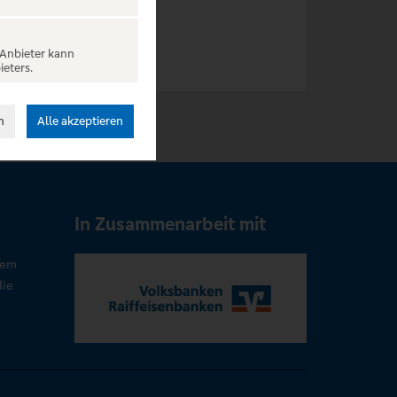
 Anbieter kann
ieters.
n
Alle akzeptieren
In Zusammenarbeit mit
rem
die