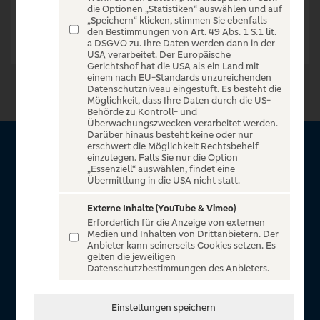
die Optionen „Statistiken“ auswählen und auf
„Speichern“ klicken, stimmen Sie ebenfalls
den Bestimmungen von Art. 49 Abs. 1 S.1 lit.
a DSGVO zu. Ihre Daten werden dann in der
USA verarbeitet. Der Europäische
Gerichtshof hat die USA als ein Land mit
einem nach EU-Standards unzureichenden
Datenschutzniveau eingestuft. Es besteht die
Möglichkeit, dass Ihre Daten durch die US-
Behörde zu Kontroll- und
Überwachungszwecken verarbeitet werden.
Darüber hinaus besteht keine oder nur
erschwert die Möglichkeit Rechtsbehelf
Über VR Entertain
einzulegen. Falls Sie nur die Option
„Essenziell“ auswählen, findet eine
Übermittlung in die USA nicht statt.
Herzlich willkommen auf VR Entertain, ein exklusiver Service
für alle Kunden der Volksbanken Raiffeisenbanken. Auf
Externe Inhalte (YouTube & Vimeo)
Erforderlich für die Anzeige von externen
unserem einzigartigen Portal finden Sie Tickets für
Medien und Inhalten von Drittanbietern. Der
atemberaubende Konzerte, Musicals und Shows, die
Anbieter kann seinerseits Cookies setzen. Es
gelten die jeweiligen
Fußball-Bundesliga sowie die Champions League und die
Datenschutzbestimmungen des Anbieters.
Europa League.
In Zusammenarbeit mit
Einstellungen speichern