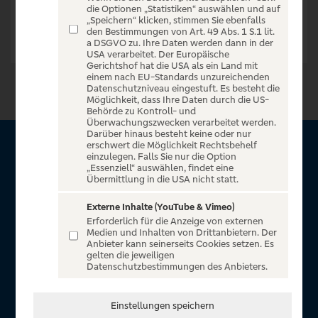
die Optionen „Statistiken“ auswählen und auf
„Speichern“ klicken, stimmen Sie ebenfalls
den Bestimmungen von Art. 49 Abs. 1 S.1 lit.
a DSGVO zu. Ihre Daten werden dann in der
USA verarbeitet. Der Europäische
Gerichtshof hat die USA als ein Land mit
einem nach EU-Standards unzureichenden
Datenschutzniveau eingestuft. Es besteht die
Möglichkeit, dass Ihre Daten durch die US-
Behörde zu Kontroll- und
Überwachungszwecken verarbeitet werden.
Darüber hinaus besteht keine oder nur
erschwert die Möglichkeit Rechtsbehelf
Über VR Entertain
einzulegen. Falls Sie nur die Option
„Essenziell“ auswählen, findet eine
Übermittlung in die USA nicht statt.
Herzlich willkommen auf VR Entertain, ein exklusiver Service
für alle Kunden der Volksbanken Raiffeisenbanken. Auf
Externe Inhalte (YouTube & Vimeo)
Erforderlich für die Anzeige von externen
unserem einzigartigen Portal finden Sie Tickets für
Medien und Inhalten von Drittanbietern. Der
atemberaubende Konzerte, Musicals und Shows, die
Anbieter kann seinerseits Cookies setzen. Es
gelten die jeweiligen
Fußball-Bundesliga sowie die Champions League und die
Datenschutzbestimmungen des Anbieters.
Europa League.
In Zusammenarbeit mit
Einstellungen speichern