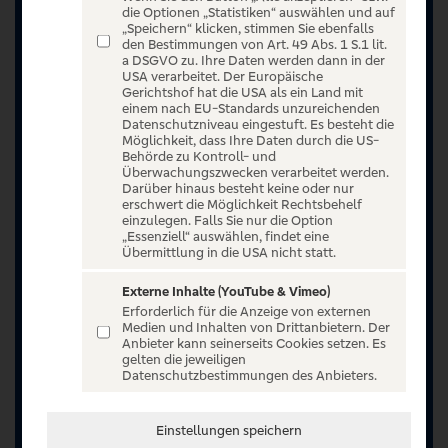
die Optionen „Statistiken“ auswählen und auf
„Speichern“ klicken, stimmen Sie ebenfalls
den Bestimmungen von Art. 49 Abs. 1 S.1 lit.
a DSGVO zu. Ihre Daten werden dann in der
USA verarbeitet. Der Europäische
Gerichtshof hat die USA als ein Land mit
einem nach EU-Standards unzureichenden
Datenschutzniveau eingestuft. Es besteht die
Möglichkeit, dass Ihre Daten durch die US-
Behörde zu Kontroll- und
Überwachungszwecken verarbeitet werden.
Darüber hinaus besteht keine oder nur
erschwert die Möglichkeit Rechtsbehelf
einzulegen. Falls Sie nur die Option
„Essenziell“ auswählen, findet eine
Übermittlung in die USA nicht statt.
Jetzt anmelden oder registrieren
Externe Inhalte (YouTube & Vimeo)
Erforderlich für die Anzeige von externen
Unser Ticketangebot ist exklusiv Kunden der
Medien und Inhalten von Drittanbietern. Der
Anbieter kann seinerseits Cookies setzen. Es
Volksbanken Raiffeisenbanken vorbehalten.
gelten die jeweiligen
Registrieren Sie sich jetzt auf VR Entertain.
Datenschutzbestimmungen des Anbieters.
Sommerwochen 2026 vom 15.07.2026 bis
Einstellungen speichern