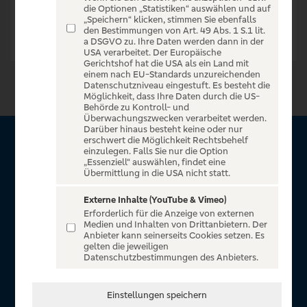
die Optionen „Statistiken“ auswählen und auf
„Speichern“ klicken, stimmen Sie ebenfalls
den Bestimmungen von Art. 49 Abs. 1 S.1 lit.
a DSGVO zu. Ihre Daten werden dann in der
USA verarbeitet. Der Europäische
Gerichtshof hat die USA als ein Land mit
einem nach EU-Standards unzureichenden
Datenschutzniveau eingestuft. Es besteht die
Möglichkeit, dass Ihre Daten durch die US-
Behörde zu Kontroll- und
Überwachungszwecken verarbeitet werden.
Darüber hinaus besteht keine oder nur
erschwert die Möglichkeit Rechtsbehelf
Über VR Entertain
einzulegen. Falls Sie nur die Option
„Essenziell“ auswählen, findet eine
Übermittlung in die USA nicht statt.
Herzlich willkommen auf VR Entertain, ein exklusiver Service
für alle Kunden der Volksbanken Raiffeisenbanken. Auf
Externe Inhalte (YouTube & Vimeo)
Erforderlich für die Anzeige von externen
unserem einzigartigen Portal finden Sie Tickets für
Medien und Inhalten von Drittanbietern. Der
atemberaubende Konzerte, Musicals und Shows, die
Anbieter kann seinerseits Cookies setzen. Es
gelten die jeweiligen
Fußball-Bundesliga sowie die Champions League und die
Datenschutzbestimmungen des Anbieters.
Europa League.
In Zusammenarbeit mit
Einstellungen speichern