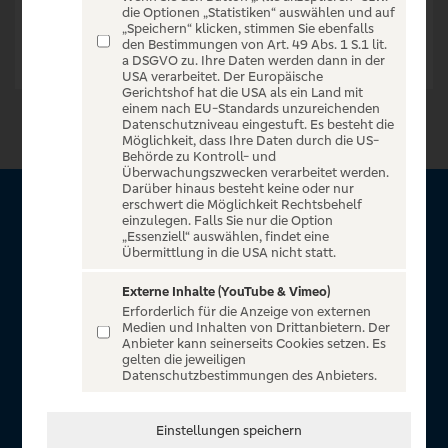
die Optionen „Statistiken“ auswählen und auf
„Speichern“ klicken, stimmen Sie ebenfalls
den Bestimmungen von Art. 49 Abs. 1 S.1 lit.
a DSGVO zu. Ihre Daten werden dann in der
USA verarbeitet. Der Europäische
Gerichtshof hat die USA als ein Land mit
einem nach EU-Standards unzureichenden
Datenschutzniveau eingestuft. Es besteht die
Möglichkeit, dass Ihre Daten durch die US-
Behörde zu Kontroll- und
Überwachungszwecken verarbeitet werden.
Darüber hinaus besteht keine oder nur
erschwert die Möglichkeit Rechtsbehelf
Über VR Entertain
einzulegen. Falls Sie nur die Option
„Essenziell“ auswählen, findet eine
Übermittlung in die USA nicht statt.
Herzlich willkommen auf VR Entertain, ein exklusiver Service
für alle Kunden der Volksbanken Raiffeisenbanken. Auf
Externe Inhalte (YouTube & Vimeo)
Erforderlich für die Anzeige von externen
unserem einzigartigen Portal finden Sie Tickets für
Medien und Inhalten von Drittanbietern. Der
atemberaubende Konzerte, Musicals und Shows, die
Anbieter kann seinerseits Cookies setzen. Es
gelten die jeweiligen
Fußball-Bundesliga sowie die Champions League und die
Datenschutzbestimmungen des Anbieters.
Europa League.
In Zusammenarbeit mit
Einstellungen speichern