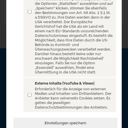
die Optionen „Statistiken“ auswählen und auf
„Speichern“ klicken, stimmen Sie ebenfalls
den Bestimmungen von Art. 49 Abs. 1 S.1 lit.
a DSGVO zu. Ihre Daten werden dann in der
USA verarbeitet. Der Europäische
Gerichtshof hat die USA als ein Land mit
einem nach EU-Standards unzureichenden
Datenschutzniveau eingestuft. Es besteht die
Möglichkeit, dass Ihre Daten durch die US-
Behörde zu Kontroll- und
Überwachungszwecken verarbeitet werden.
Darüber hinaus besteht keine oder nur
erschwert die Möglichkeit Rechtsbehelf
Über VR Entertain
einzulegen. Falls Sie nur die Option
„Essenziell“ auswählen, findet eine
Übermittlung in die USA nicht statt.
Herzlich willkommen auf VR Entertain, ein exklusiver Service
für alle Kunden der Volksbanken Raiffeisenbanken. Auf
Externe Inhalte (YouTube & Vimeo)
Erforderlich für die Anzeige von externen
unserem einzigartigen Portal finden Sie Tickets für
Medien und Inhalten von Drittanbietern. Der
atemberaubende Konzerte, Musicals und Shows, die
Anbieter kann seinerseits Cookies setzen. Es
gelten die jeweiligen
Fußball-Bundesliga sowie die Champions League und die
Datenschutzbestimmungen des Anbieters.
Europa League.
In Zusammenarbeit mit
Einstellungen speichern