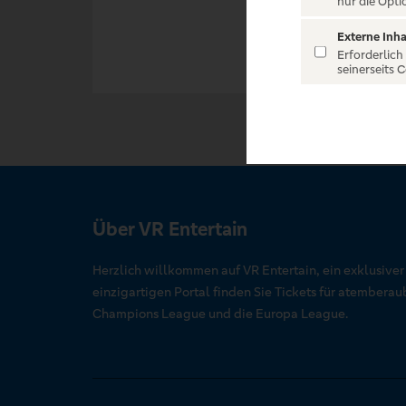
nur die Opti
Externe Inha
Erforderlich
seinerseits 
Über VR Entertain
Herzlich willkommen auf VR Entertain, ein exklusive
einzigartigen Portal finden Sie Tickets für atember
Champions League und die Europa League.