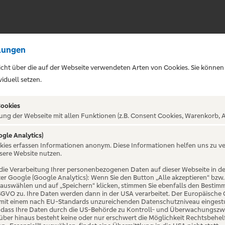
lungen
sicht über die auf der Webseite verwendeten Arten von Cookies. Sie können
iduell setzen.
Cookies
ung der Webseite mit allen Funktionen (z.B. Consent Cookies, Warenkorb, A
ogle Analytics)
ALTUNG NICHT GEFUNDE
okies erfassen Informationen anonym. Diese Informationen helfen uns zu v
sere Website nutzen.
die Verarbeitung Ihrer personenbezogenen Daten auf dieser Webseite in 
er Google (Google Analytics): Wenn Sie den Button „Alle akzeptieren“ bzw.
“ auswählen und auf „Speichern“ klicken, stimmen Sie ebenfalls den Bestim
 DSGVO zu. Ihre Daten werden dann in der USA verarbeitet. Der Europäische
 mit einem nach EU-Standards unzureichenden Datenschutzniveau eingestuf
, dass Ihre Daten durch die US-Behörde zu Kontroll- und Überwachungszw
ber hinaus besteht keine oder nur erschwert die Möglichkeit Rechtsbehelf 