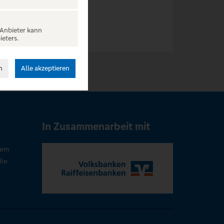
 Anbieter kann
ieters.
n
Alle akzeptieren
In Zusammenarbeit mit
rem
die