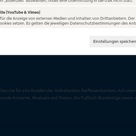
on „Essenziell“ auswählen, findet eine Übermittlung in die USA nicht statt.
lte (YouTube & Vimeo)
 für die Anzeige von externen Medien und Inhalten von Drittanbietern. Der
Cookies setzen. Es gelten die jeweiligen Datenschutzbestimmungen des Anb
Einstellungen speicher
r Service für alle Kunden der Volksbanken Raiffeisenbanken. Auf unse
aubende Konzerte, Musicals und Shows, die Fußball-Bundesliga sowie 