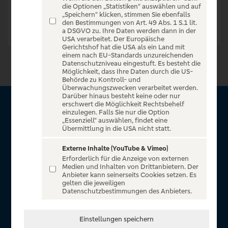
die Optionen „Statistiken“ auswählen und auf
„Speichern“ klicken, stimmen Sie ebenfalls
den Bestimmungen von Art. 49 Abs. 1 S.1 lit.
a DSGVO zu. Ihre Daten werden dann in der
USA verarbeitet. Der Europäische
Gerichtshof hat die USA als ein Land mit
einem nach EU-Standards unzureichenden
Datenschutzniveau eingestuft. Es besteht die
Möglichkeit, dass Ihre Daten durch die US-
Behörde zu Kontroll- und
Überwachungszwecken verarbeitet werden.
Darüber hinaus besteht keine oder nur
erschwert die Möglichkeit Rechtsbehelf
Über VR Entertain
einzulegen. Falls Sie nur die Option
„Essenziell“ auswählen, findet eine
Übermittlung in die USA nicht statt.
Herzlich willkommen auf VR Entertain, ein exklusiver Service
für alle Kunden der Volksbanken Raiffeisenbanken. Auf
Externe Inhalte (YouTube & Vimeo)
Erforderlich für die Anzeige von externen
unserem einzigartigen Portal finden Sie Tickets für
Medien und Inhalten von Drittanbietern. Der
atemberaubende Konzerte, Musicals und Shows, die
Anbieter kann seinerseits Cookies setzen. Es
gelten die jeweiligen
Fußball-Bundesliga sowie die Champions League und die
Datenschutzbestimmungen des Anbieters.
Europa League.
In Zusammenarbeit mit
Einstellungen speichern