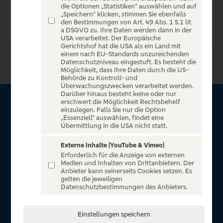
die Optionen „Statistiken“ auswählen und auf
„Speichern“ klicken, stimmen Sie ebenfalls
den Bestimmungen von Art. 49 Abs. 1 S.1 lit.
a DSGVO zu. Ihre Daten werden dann in der
USA verarbeitet. Der Europäische
Gerichtshof hat die USA als ein Land mit
einem nach EU-Standards unzureichenden
Datenschutzniveau eingestuft. Es besteht die
Möglichkeit, dass Ihre Daten durch die US-
Behörde zu Kontroll- und
Überwachungszwecken verarbeitet werden.
Darüber hinaus besteht keine oder nur
erschwert die Möglichkeit Rechtsbehelf
Über VR Entertain
einzulegen. Falls Sie nur die Option
„Essenziell“ auswählen, findet eine
Übermittlung in die USA nicht statt.
Herzlich willkommen auf VR Entertain, ein exklusiver Service
für alle Kunden der Volksbanken Raiffeisenbanken. Auf
Externe Inhalte (YouTube & Vimeo)
Erforderlich für die Anzeige von externen
unserem einzigartigen Portal finden Sie Tickets für
Medien und Inhalten von Drittanbietern. Der
atemberaubende Konzerte, Musicals und Shows, die
Anbieter kann seinerseits Cookies setzen. Es
gelten die jeweiligen
Fußball-Bundesliga sowie die Champions League und die
Datenschutzbestimmungen des Anbieters.
Europa League.
In Zusammenarbeit mit
Einstellungen speichern