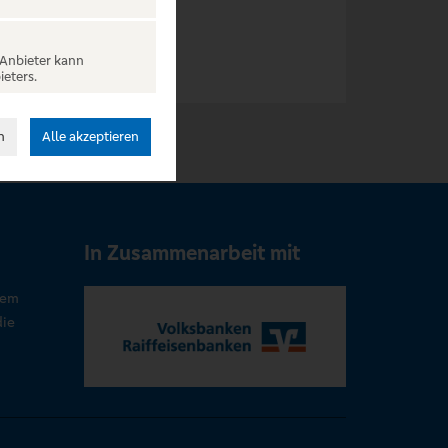
 Anbieter kann
ieters.
n
Alle akzeptieren
In Zusammenarbeit mit
rem
die