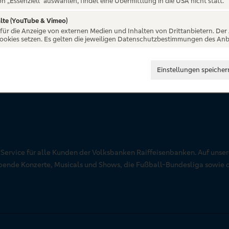
on „Essenziell“ auswählen, findet eine Übermittlung in die USA nicht statt.
lte (YouTube & Vimeo)
 für die Anzeige von externen Medien und Inhalten von Drittanbietern. Der
Cookies setzen. Es gelten die jeweiligen Datenschutzbestimmungen des Anb
Einstellungen speicher
r Service für alle Kunden der Volksbanken Raiffeisenbanken. Auf unse
aubende Konzerte, Musicals und Shows, die Fußball-Bundesliga sowie 