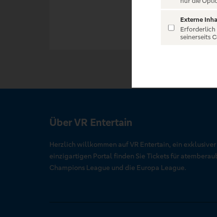
nur die Opti
Externe Inha
Erforderlich
seinerseits 
Über VR Entertain
Herzlich willkommen auf VR Entertain, ein exklusive
einzigartigen Portal finden Sie Tickets für atember
Champions League und die Europa League.