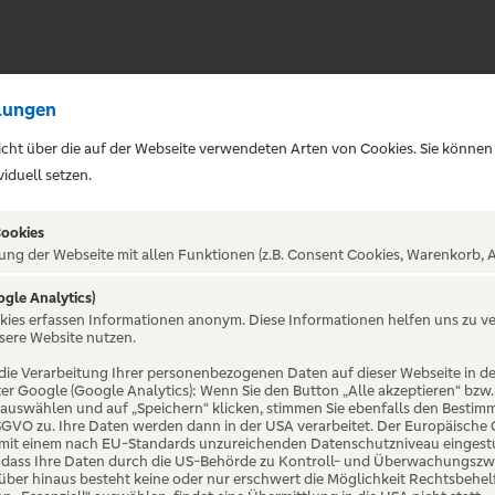
lungen
sicht über die auf der Webseite verwendeten Arten von Cookies. Sie können
iduell setzen.
Cookies
ung der Webseite mit allen Funktionen (z.B. Consent Cookies, Warenkorb, A
ogle Analytics)
ALTUNG NICHT GEFUNDE
okies erfassen Informationen anonym. Diese Informationen helfen uns zu v
sere Website nutzen.
die Verarbeitung Ihrer personenbezogenen Daten auf dieser Webseite in 
er Google (Google Analytics): Wenn Sie den Button „Alle akzeptieren“ bzw.
“ auswählen und auf „Speichern“ klicken, stimmen Sie ebenfalls den Bestim
 DSGVO zu. Ihre Daten werden dann in der USA verarbeitet. Der Europäische
 mit einem nach EU-Standards unzureichenden Datenschutzniveau eingestuf
, dass Ihre Daten durch die US-Behörde zu Kontroll- und Überwachungszw
ber hinaus besteht keine oder nur erschwert die Möglichkeit Rechtsbehelf 