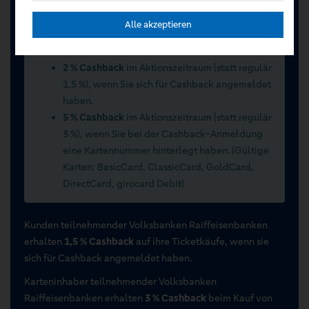
Alle akzeptieren
Sommerwochen 2026 vom 15.07.2026 bis
15.09.2026
2 % Cashback
im Aktionszeitraum (statt regulär
1,5 %), wenn Sie sich für Cashback angemeldet
haben.
5 % Cashback
im Aktionszeitraum (statt regulär
3 %), wenn Sie bei der Cashback-Anmeldung
eine Kartennummer hinterlegt haben. (Gültige
Karten: BasicCard, ClassicCard, GoldCard,
DirectCard, girocard Debit)
Kunden teilnehmender Volksbanken Raiffeisenbanken
erhalten
1,5 % Cashback
auf ihre Ticketkäufe, wenn sie
sich für Cashback angemeldet haben.
Karteninhaber teilnehmender Volksbanken
Raiffeisenbanken erhalten
3 % Cashback
beim Kauf von