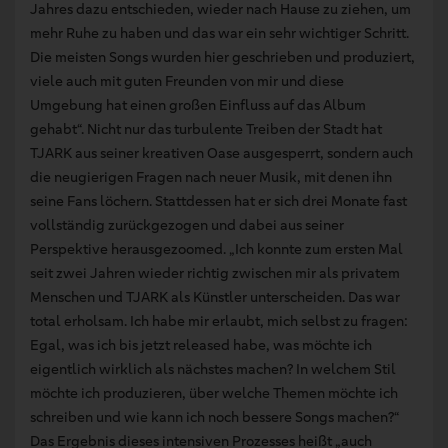
Jahres dazu entschieden, wieder nach Hause zu ziehen, um
mehr Ruhe zu haben und das war ein sehr wichtiger Schritt.
Die meisten Songs wurden hier geschrieben und produziert,
viele auch mit guten Freunden von mir und diese
Umgebung hat einen großen Einfluss auf das Album
gehabt“. Nicht nur das turbulente Treiben der Stadt hat
TJARK aus seiner kreativen Oase ausgesperrt, sondern auch
die neugierigen Fragen nach neuer Musik, mit denen ihn
seine Fans löchern. Stattdessen hat er sich drei Monate fast
vollständig zurückgezogen und dabei aus seiner
Perspektive herausgezoomed. „Ich konnte zum ersten Mal
seit zwei Jahren wieder richtig zwischen mir als privatem
Menschen und TJARK als Künstler unterscheiden. Das war
total erholsam. Ich habe mir erlaubt, mich selbst zu fragen:
Egal, was ich bis jetzt released habe, was möchte ich
eigentlich wirklich als nächstes machen? In welchem Stil
möchte ich produzieren, über welche Themen möchte ich
schreiben und wie kann ich noch bessere Songs machen?“
Das Ergebnis dieses intensiven Prozesses heißt „auch