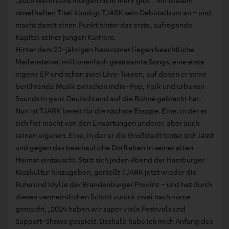
„auch wenn’s uns morgen nicht mehr gibt“: mit diesem
rätselhaften Titel kündigt TJARK sein Debütalbum an – und
macht damit einen Punkt hinter das erste, aufregende
Kapitel seiner jungen Karriere.
Hinter dem 21-jährigen Newcomer liegen beachtliche
Meilensteine: millionenfach gestreamte Songs, eine erste
eigene EP und schon zwei Live-Touren, auf denen er seine
berührende Musik zwischen Indie-Pop, Folk und urbanen
Sounds in ganz Deutschland auf die Bühne gebracht hat.
Nun ist TJARK bereit für die nächste Etappe. Eine, in der er
sich frei macht von den Erwartungen anderer, aber auch
seinen eigenen. Eine, in der er die Großstadt hinter sich lässt
und gegen das beschauliche Dorfleben in seiner alten
Heimat eintauscht. Statt sich jeden Abend der Hamburger
Kiezkultur hinzugeben, genießt TJARK jetzt wieder die
Ruhe und Idylle der Brandenburger Provinz – und hat durch
diesen vermeintlichen Schritt zurück zwei nach vorne
gemacht. „2024 haben wir super viele Festivals und
Support-Shows gespielt. Deshalb habe ich mich Anfang des