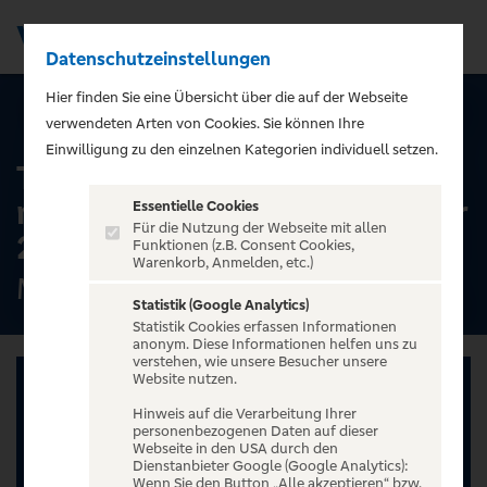
Datenschutzeinstellungen
Men
);">
Hier finden Sie eine Übersicht über die auf der Webseite
ALLE TERMINE
verwendeten Arten von Cookies. Sie können Ihre
Einwilligung zu den einzelnen Kategorien individuell setzen.
TJARK - auch wenn's uns
morgen nicht mehr gibt Tour
Essentielle Cookies
Für die Nutzung der Webseite mit allen
2026
Funktionen (z.B. Consent Cookies,
Warenkorb, Anmelden, etc.)
Modernes, Bremen
Statistik (Google Analytics)
Statistik Cookies erfassen Informationen
anonym. Diese Informationen helfen uns zu
verstehen, wie unsere Besucher unsere
Website nutzen.
Hinweis auf die Verarbeitung Ihrer
personenbezogenen Daten auf dieser
Webseite in den USA durch den
Dienstanbieter Google (Google Analytics):
Wenn Sie den Button „Alle akzeptieren“ bzw.