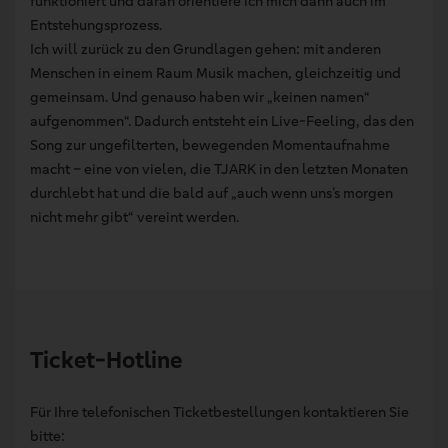
funktioniert und daran orientiere ich mich dann auch im
Entstehungsprozess.
Ich will zurück zu den Grundlagen gehen: mit anderen
Menschen in einem Raum Musik machen, gleichzeitig und
gemeinsam. Und genauso haben wir „keinen namen“
aufgenommen“. Dadurch entsteht ein Live-Feeling, das den
Song zur ungefilterten, bewegenden Momentaufnahme
macht – eine von vielen, die TJARK in den letzten Monaten
durchlebt hat und die bald auf „auch wenn uns’s morgen
nicht mehr gibt“ vereint werden.
Ticket-Hotline
Für Ihre telefonischen Ticketbestellungen kontaktieren Sie
bitte: