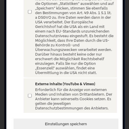
die Optionen „Statistiken“ auswählen und auf
„Speichern“ klicken, stimmen Sie ebenfalls
den Bestimmungen von Art. 49 Abs. 1 S.1 lit.
a DSGVO zu. Ihre Daten werden dann in der
USA verarbeitet. Der Europäische
Gerichtshof hat die USA als ein Land mit
einem nach EU-Standards unzureichenden
Datenschutzniveau eingestuft. Es besteht die
Möglichkeit, dass Ihre Daten durch die US-
Behörde zu Kontroll- und
Überwachungszwecken verarbeitet werden.
Darüber hinaus besteht keine oder nur
erschwert die Möglichkeit Rechtsbehelf
einzulegen. Falls Sie nur die Option
„Essenziell“ auswählen, findet eine
Übermittlung in die USA nicht statt.
Externe Inhalte (YouTube & Vimeo)
Erforderlich für die Anzeige von externen
Medien und Inhalten von Drittanbietern. Der
Anbieter kann seinerseits Cookies setzen. Es
Jetzt anmelden oder registrieren
gelten die jeweiligen
Datenschutzbestimmungen des Anbieters.
Unser Ticketangebot ist exklusiv Kunden der
Volksbanken Raiffeisenbanken vorbehalten.
Einstellungen speichern
Registrieren Sie sich jetzt auf VR Entertain.