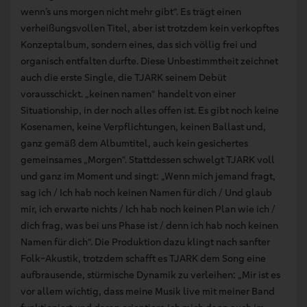
wenn’s uns morgen nicht mehr gibt“. Es trägt einen
verheißungsvollen Titel, aber ist trotzdem kein verkopftes
Konzeptalbum, sondern eines, das sich völlig frei und
organisch entfalten durfte. Diese Unbestimmtheit zeichnet
auch die erste Single, die TJARK seinem Debüt
vorausschickt. „keinen namen“ handelt von einer
Situationship, in der noch alles offen ist. Es gibt noch keine
Kosenamen, keine Verpflichtungen, keinen Ballast und,
ganz gemäß dem Albumtitel, auch kein gesichertes
gemeinsames „Morgen“. Stattdessen schwelgt TJARK voll
und ganz im Moment und singt: „Wenn mich jemand fragt,
sag ich / Ich hab noch keinen Namen für dich / Und glaub
mir, ich erwarte nichts / Ich hab noch keinen Plan wie ich /
dich frag, was bei uns Phase ist / denn ich hab noch keinen
Namen für dich“. Die Produktion dazu klingt nach sanfter
Folk-Akustik, trotzdem schafft es TJARK dem Song eine
aufbrausende, stürmische Dynamik zu verleihen: „Mir ist es
vor allem wichtig, dass meine Musik live mit meiner Band