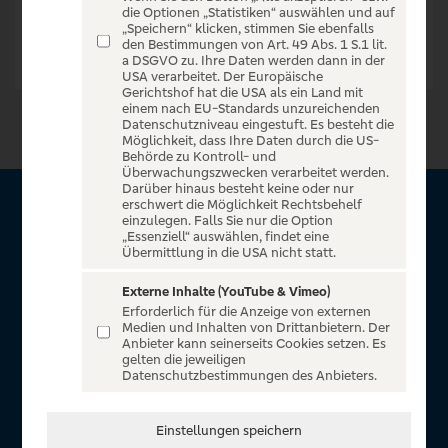
die Optionen „Statistiken“ auswählen und auf
„Speichern“ klicken, stimmen Sie ebenfalls
den Bestimmungen von Art. 49 Abs. 1 S.1 lit.
a DSGVO zu. Ihre Daten werden dann in der
USA verarbeitet. Der Europäische
Gerichtshof hat die USA als ein Land mit
einem nach EU-Standards unzureichenden
Datenschutzniveau eingestuft. Es besteht die
Möglichkeit, dass Ihre Daten durch die US-
Behörde zu Kontroll- und
Überwachungszwecken verarbeitet werden.
Darüber hinaus besteht keine oder nur
erschwert die Möglichkeit Rechtsbehelf
Über VR Entertain
einzulegen. Falls Sie nur die Option
„Essenziell“ auswählen, findet eine
Übermittlung in die USA nicht statt.
Herzlich willkommen auf VR Entertain, ein exklusiver Service
für alle Kunden der Volksbanken Raiffeisenbanken. Auf
Externe Inhalte (YouTube & Vimeo)
Erforderlich für die Anzeige von externen
unserem einzigartigen Portal finden Sie Tickets für
Medien und Inhalten von Drittanbietern. Der
atemberaubende Konzerte, Musicals und Shows, die
Anbieter kann seinerseits Cookies setzen. Es
gelten die jeweiligen
Fußball-Bundesliga sowie die Champions League und die
Datenschutzbestimmungen des Anbieters.
Europa League.
In Zusammenarbeit mit
Einstellungen speichern