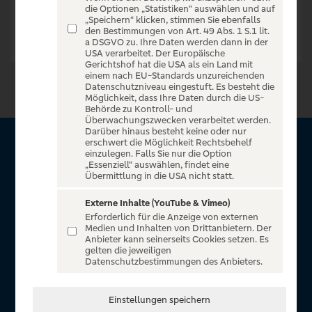
die Optionen „Statistiken“ auswählen und auf
„Speichern“ klicken, stimmen Sie ebenfalls
den Bestimmungen von Art. 49 Abs. 1 S.1 lit.
a DSGVO zu. Ihre Daten werden dann in der
USA verarbeitet. Der Europäische
Gerichtshof hat die USA als ein Land mit
einem nach EU-Standards unzureichenden
Datenschutzniveau eingestuft. Es besteht die
Möglichkeit, dass Ihre Daten durch die US-
Behörde zu Kontroll- und
Überwachungszwecken verarbeitet werden.
Darüber hinaus besteht keine oder nur
erschwert die Möglichkeit Rechtsbehelf
Über VR Entertain
einzulegen. Falls Sie nur die Option
„Essenziell“ auswählen, findet eine
Übermittlung in die USA nicht statt.
Herzlich willkommen auf VR Entertain, ein exklusiver Service
für alle Kunden der Volksbanken Raiffeisenbanken. Auf
Externe Inhalte (YouTube & Vimeo)
Erforderlich für die Anzeige von externen
unserem einzigartigen Portal finden Sie Tickets für
Medien und Inhalten von Drittanbietern. Der
atemberaubende Konzerte, Musicals und Shows, die
Anbieter kann seinerseits Cookies setzen. Es
gelten die jeweiligen
Fußball-Bundesliga sowie die Champions League und die
Datenschutzbestimmungen des Anbieters.
Europa League.
In Zusammenarbeit mit
Einstellungen speichern