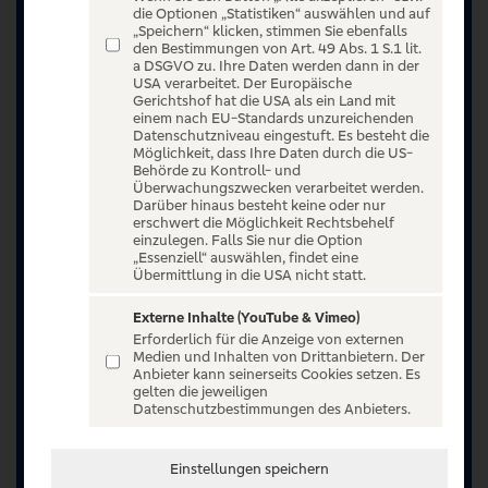
die Optionen „Statistiken“ auswählen und auf
„Speichern“ klicken, stimmen Sie ebenfalls
den Bestimmungen von Art. 49 Abs. 1 S.1 lit.
a DSGVO zu. Ihre Daten werden dann in der
USA verarbeitet. Der Europäische
Gerichtshof hat die USA als ein Land mit
einem nach EU-Standards unzureichenden
Datenschutzniveau eingestuft. Es besteht die
Möglichkeit, dass Ihre Daten durch die US-
Behörde zu Kontroll- und
Überwachungszwecken verarbeitet werden.
Darüber hinaus besteht keine oder nur
erschwert die Möglichkeit Rechtsbehelf
einzulegen. Falls Sie nur die Option
„Essenziell“ auswählen, findet eine
Übermittlung in die USA nicht statt.
Externe Inhalte (YouTube & Vimeo)
Erforderlich für die Anzeige von externen
Jetzt anmelden oder registrieren
Medien und Inhalten von Drittanbietern. Der
Anbieter kann seinerseits Cookies setzen. Es
Unser Ticketangebot ist exklusiv Kunden der
gelten die jeweiligen
Datenschutzbestimmungen des Anbieters.
Volksbanken Raiffeisenbanken vorbehalten.
Registrieren Sie sich jetzt auf VR Entertain.
Einstellungen speichern