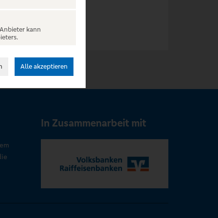
 Anbieter kann
ieters.
n
Alle akzeptieren
In Zusammenarbeit mit
rem
die