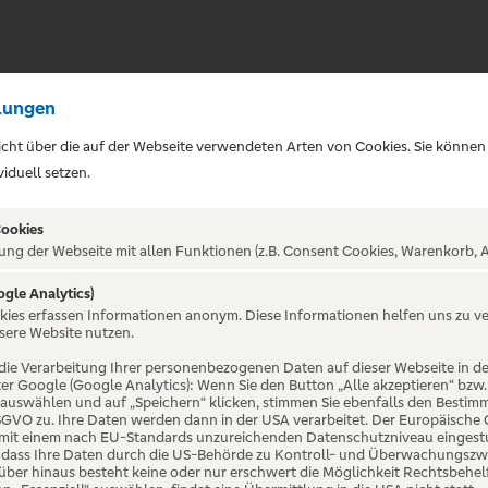
lungen
sicht über die auf der Webseite verwendeten Arten von Cookies. Sie können
iduell setzen.
Cookies
ung der Webseite mit allen Funktionen (z.B. Consent Cookies, Warenkorb, A
ogle Analytics)
ALTUNG NICHT GEFUNDE
okies erfassen Informationen anonym. Diese Informationen helfen uns zu v
sere Website nutzen.
die Verarbeitung Ihrer personenbezogenen Daten auf dieser Webseite in 
er Google (Google Analytics): Wenn Sie den Button „Alle akzeptieren“ bzw.
“ auswählen und auf „Speichern“ klicken, stimmen Sie ebenfalls den Bestim
 DSGVO zu. Ihre Daten werden dann in der USA verarbeitet. Der Europäische
 mit einem nach EU-Standards unzureichenden Datenschutzniveau eingestuf
, dass Ihre Daten durch die US-Behörde zu Kontroll- und Überwachungszw
ber hinaus besteht keine oder nur erschwert die Möglichkeit Rechtsbehelf 