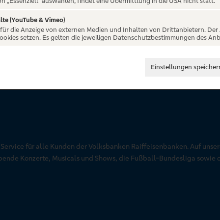
on „Essenziell“ auswählen, findet eine Übermittlung in die USA nicht statt.
lte (YouTube & Vimeo)
 für die Anzeige von externen Medien und Inhalten von Drittanbietern. Der
Cookies setzen. Es gelten die jeweiligen Datenschutzbestimmungen des Anb
Einstellungen speicher
r Service für alle Kunden der Volksbanken Raiffeisenbanken. Auf unse
aubende Konzerte, Musicals und Shows, die Fußball-Bundesliga sowie 