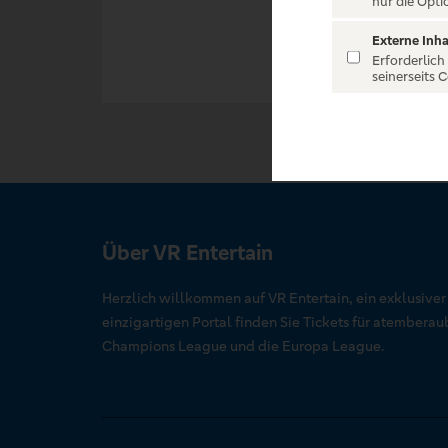
nur die Opti
Externe Inha
Erforderlich
seinerseits 
Über VR Entertain
Herzlich willkommen auf VR Entertain, ein exklusive
einzigartigen Portal finden Sie Tickets für atember
Champions League und die Europa League.