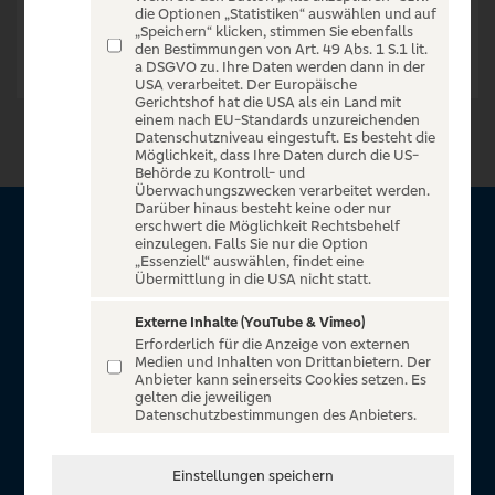
die Optionen „Statistiken“ auswählen und auf
„Speichern“ klicken, stimmen Sie ebenfalls
den Bestimmungen von Art. 49 Abs. 1 S.1 lit.
a DSGVO zu. Ihre Daten werden dann in der
USA verarbeitet. Der Europäische
Gerichtshof hat die USA als ein Land mit
einem nach EU-Standards unzureichenden
Datenschutzniveau eingestuft. Es besteht die
Möglichkeit, dass Ihre Daten durch die US-
Behörde zu Kontroll- und
Überwachungszwecken verarbeitet werden.
Darüber hinaus besteht keine oder nur
erschwert die Möglichkeit Rechtsbehelf
Über VR Entertain
einzulegen. Falls Sie nur die Option
„Essenziell“ auswählen, findet eine
Übermittlung in die USA nicht statt.
Herzlich willkommen auf VR Entertain, ein exklusiver Service
für alle Kunden der Volksbanken Raiffeisenbanken. Auf
Externe Inhalte (YouTube & Vimeo)
Erforderlich für die Anzeige von externen
unserem einzigartigen Portal finden Sie Tickets für
Medien und Inhalten von Drittanbietern. Der
atemberaubende Konzerte, Musicals und Shows, die
Anbieter kann seinerseits Cookies setzen. Es
gelten die jeweiligen
Fußball-Bundesliga sowie die Champions League und die
Datenschutzbestimmungen des Anbieters.
Europa League.
In Zusammenarbeit mit
Einstellungen speichern