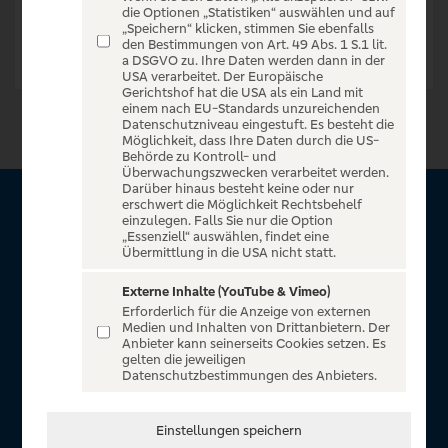
die Optionen „Statistiken“ auswählen und auf
„Speichern“ klicken, stimmen Sie ebenfalls
den Bestimmungen von Art. 49 Abs. 1 S.1 lit.
a DSGVO zu. Ihre Daten werden dann in der
USA verarbeitet. Der Europäische
Gerichtshof hat die USA als ein Land mit
einem nach EU-Standards unzureichenden
Datenschutzniveau eingestuft. Es besteht die
Möglichkeit, dass Ihre Daten durch die US-
Behörde zu Kontroll- und
Überwachungszwecken verarbeitet werden.
Darüber hinaus besteht keine oder nur
erschwert die Möglichkeit Rechtsbehelf
Über VR Entertain
einzulegen. Falls Sie nur die Option
„Essenziell“ auswählen, findet eine
Übermittlung in die USA nicht statt.
Herzlich willkommen auf VR Entertain, ein exklusiver Service
für alle Kunden der Volksbanken Raiffeisenbanken. Auf
Externe Inhalte (YouTube & Vimeo)
Erforderlich für die Anzeige von externen
unserem einzigartigen Portal finden Sie Tickets für
Medien und Inhalten von Drittanbietern. Der
atemberaubende Konzerte, Musicals und Shows, die
Anbieter kann seinerseits Cookies setzen. Es
gelten die jeweiligen
Fußball-Bundesliga sowie die Champions League und die
Datenschutzbestimmungen des Anbieters.
Europa League.
In Zusammenarbeit mit
Einstellungen speichern