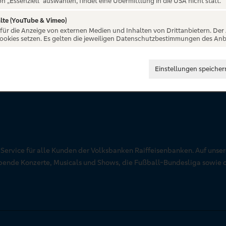
on „Essenziell“ auswählen, findet eine Übermittlung in die USA nicht statt.
lte (YouTube & Vimeo)
 für die Anzeige von externen Medien und Inhalten von Drittanbietern. Der
Cookies setzen. Es gelten die jeweiligen Datenschutzbestimmungen des Anb
Einstellungen speicher
r Service für alle Kunden der Volksbanken Raiffeisenbanken. Auf unse
aubende Konzerte, Musicals und Shows, die Fußball-Bundesliga sowie 