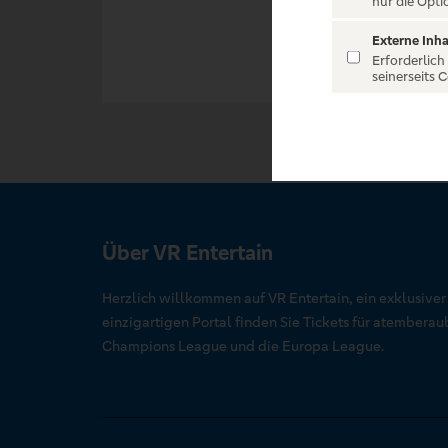
nur die Opti
Externe Inha
Erforderlich
seinerseits 
Über VR Entertain
Herzlich willkommen auf VR Entertain, ein exklusive
einzigartigen Portal finden Sie Tickets für atember
Champions League und die Europa League.