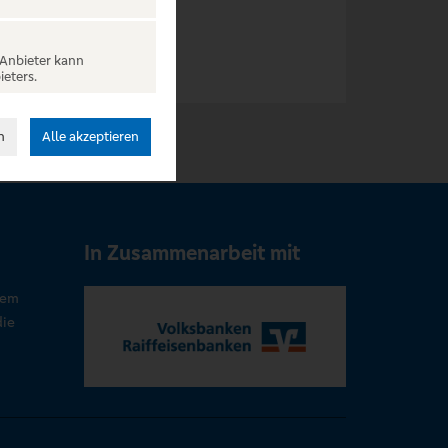
 Anbieter kann
ieters.
n
Alle akzeptieren
In Zusammenarbeit mit
rem
die