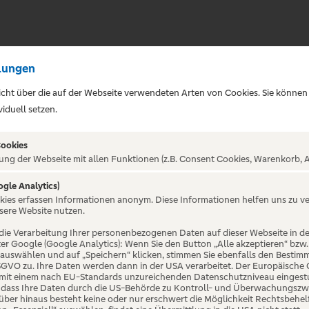
lungen
sicht über die auf der Webseite verwendeten Arten von Cookies. Sie können
iduell setzen.
Cookies
ung der Webseite mit allen Funktionen (z.B. Consent Cookies, Warenkorb, A
ogle Analytics)
ALTUNG NICHT GEFUNDE
okies erfassen Informationen anonym. Diese Informationen helfen uns zu v
sere Website nutzen.
die Verarbeitung Ihrer personenbezogenen Daten auf dieser Webseite in 
er Google (Google Analytics): Wenn Sie den Button „Alle akzeptieren“ bzw.
“ auswählen und auf „Speichern“ klicken, stimmen Sie ebenfalls den Bestim
 DSGVO zu. Ihre Daten werden dann in der USA verarbeitet. Der Europäische
 mit einem nach EU-Standards unzureichenden Datenschutzniveau eingestuf
, dass Ihre Daten durch die US-Behörde zu Kontroll- und Überwachungszw
ber hinaus besteht keine oder nur erschwert die Möglichkeit Rechtsbehelf 