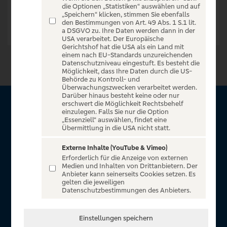
die Optionen „Statistiken“ auswählen und auf
„Speichern“ klicken, stimmen Sie ebenfalls
den Bestimmungen von Art. 49 Abs. 1 S.1 lit.
a DSGVO zu. Ihre Daten werden dann in der
USA verarbeitet. Der Europäische
Gerichtshof hat die USA als ein Land mit
einem nach EU-Standards unzureichenden
Datenschutzniveau eingestuft. Es besteht die
Möglichkeit, dass Ihre Daten durch die US-
Behörde zu Kontroll- und
Überwachungszwecken verarbeitet werden.
Darüber hinaus besteht keine oder nur
erschwert die Möglichkeit Rechtsbehelf
Über VR Entertain
einzulegen. Falls Sie nur die Option
„Essenziell“ auswählen, findet eine
Übermittlung in die USA nicht statt.
Herzlich willkommen auf VR Entertain, ein exklusiver Service
für alle Kunden der Volksbanken Raiffeisenbanken. Auf
Externe Inhalte (YouTube & Vimeo)
Erforderlich für die Anzeige von externen
unserem einzigartigen Portal finden Sie Tickets für
Medien und Inhalten von Drittanbietern. Der
atemberaubende Konzerte, Musicals und Shows, die
Anbieter kann seinerseits Cookies setzen. Es
gelten die jeweiligen
Fußball-Bundesliga sowie die Champions League und die
Datenschutzbestimmungen des Anbieters.
Europa League.
In Zusammenarbeit mit
Einstellungen speichern