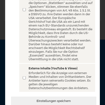
die Optionen „Statistiken“ auswählen und auf
„Speichern“ klicken, stimmen Sie ebenfalls
den Bestimmungen von Art. 49 Abs. 1 S.1 lit.
a DSGVO zu. Ihre Daten werden dann in der
USA verarbeitet. Der Europäische
Gerichtshof hat die USA als ein Land mit
einem nach EU-Standards unzureichenden
Datenschutzniveau eingestuft. Es besteht die
Möglichkeit, dass Ihre Daten durch die US-
Behörde zu Kontroll- und
Überwachungszwecken verarbeitet werden.
Darüber hinaus besteht keine oder nur
erschwert die Möglichkeit Rechtsbehelf
Über VR Entertain
einzulegen. Falls Sie nur die Option
„Essenziell“ auswählen, findet eine
Übermittlung in die USA nicht statt.
Herzlich willkommen auf VR Entertain, ein exklusiver Service
für alle Kunden der Volksbanken Raiffeisenbanken. Auf
Externe Inhalte (YouTube & Vimeo)
Erforderlich für die Anzeige von externen
unserem einzigartigen Portal finden Sie Tickets für
Medien und Inhalten von Drittanbietern. Der
atemberaubende Konzerte, Musicals und Shows, die
Anbieter kann seinerseits Cookies setzen. Es
gelten die jeweiligen
Fußball-Bundesliga sowie die Champions League und die
Datenschutzbestimmungen des Anbieters.
Europa League.
In Zusammenarbeit mit
Einstellungen speichern