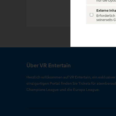
nur die Opti
Externe Inha
Erforderlich
seinerseits 
Über VR Entertain
Herzlich willkommen auf VR Entertain, ein exklusive
einzigartigen Portal finden Sie Tickets für atember
Champions League und die Europa League.