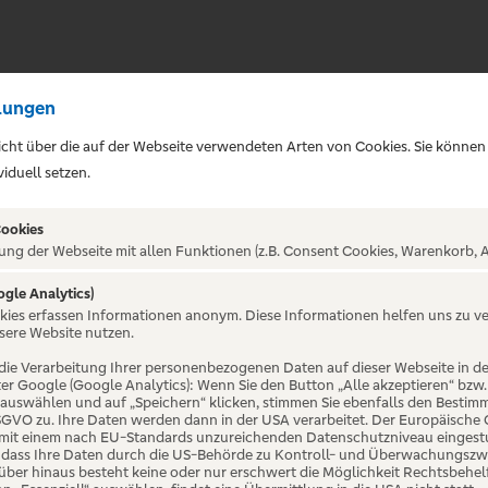
lungen
sicht über die auf der Webseite verwendeten Arten von Cookies. Sie können
iduell setzen.
Cookies
ung der Webseite mit allen Funktionen (z.B. Consent Cookies, Warenkorb, A
ogle Analytics)
ALTUNG NICHT GEFUNDE
okies erfassen Informationen anonym. Diese Informationen helfen uns zu v
sere Website nutzen.
die Verarbeitung Ihrer personenbezogenen Daten auf dieser Webseite in 
er Google (Google Analytics): Wenn Sie den Button „Alle akzeptieren“ bzw.
“ auswählen und auf „Speichern“ klicken, stimmen Sie ebenfalls den Bestim
 DSGVO zu. Ihre Daten werden dann in der USA verarbeitet. Der Europäische
 mit einem nach EU-Standards unzureichenden Datenschutzniveau eingestuf
, dass Ihre Daten durch die US-Behörde zu Kontroll- und Überwachungszw
ber hinaus besteht keine oder nur erschwert die Möglichkeit Rechtsbehelf 