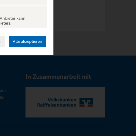
 Anbieter kann
ieters.
n
Alle akzeptieren
In Zusammenarbeit mit
rem
die