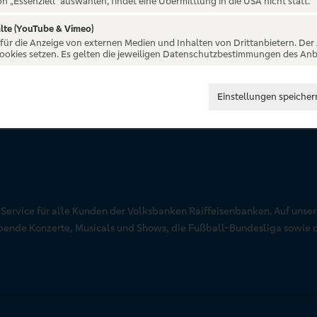
on „Essenziell“ auswählen, findet eine Übermittlung in die USA nicht statt.
lte (YouTube & Vimeo)
 für die Anzeige von externen Medien und Inhalten von Drittanbietern. Der
Cookies setzen. Es gelten die jeweiligen Datenschutzbestimmungen des Anb
Einstellungen speicher
r Service für alle Kunden der Volksbanken Raiffeisenbanken. Auf unse
aubende Konzerte, Musicals und Shows, die Fußball-Bundesliga sowie 