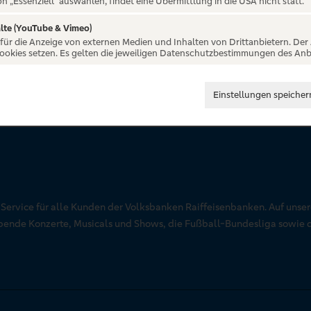
on „Essenziell“ auswählen, findet eine Übermittlung in die USA nicht statt.
lte (YouTube & Vimeo)
 für die Anzeige von externen Medien und Inhalten von Drittanbietern. Der
Cookies setzen. Es gelten die jeweiligen Datenschutzbestimmungen des Anb
Einstellungen speicher
r Service für alle Kunden der Volksbanken Raiffeisenbanken. Auf unse
aubende Konzerte, Musicals und Shows, die Fußball-Bundesliga sowie 