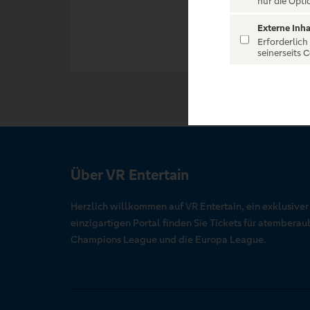
nur die Opti
Externe Inha
Erforderlich
seinerseits 
Über VR Entertain
Herzlich willkommen auf VR Entertain, ein exklusive
einzigartigen Portal finden Sie Tickets für atember
Champions League und die Europa League.