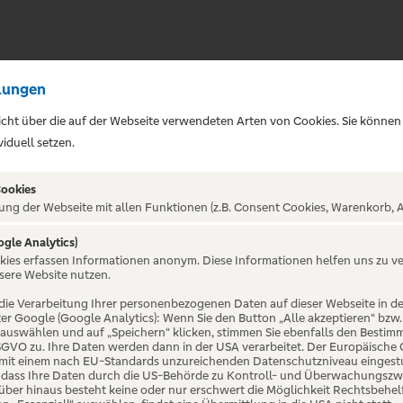
lungen
sicht über die auf der Webseite verwendeten Arten von Cookies. Sie können
iduell setzen.
Cookies
ung der Webseite mit allen Funktionen (z.B. Consent Cookies, Warenkorb, A
ogle Analytics)
ALTUNG NICHT GEFUNDE
okies erfassen Informationen anonym. Diese Informationen helfen uns zu v
sere Website nutzen.
die Verarbeitung Ihrer personenbezogenen Daten auf dieser Webseite in 
er Google (Google Analytics): Wenn Sie den Button „Alle akzeptieren“ bzw.
“ auswählen und auf „Speichern“ klicken, stimmen Sie ebenfalls den Bestim
 DSGVO zu. Ihre Daten werden dann in der USA verarbeitet. Der Europäische
 mit einem nach EU-Standards unzureichenden Datenschutzniveau eingestuf
, dass Ihre Daten durch die US-Behörde zu Kontroll- und Überwachungszw
ber hinaus besteht keine oder nur erschwert die Möglichkeit Rechtsbehelf 