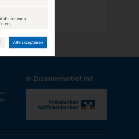
 Anbieter kann
ieters.
n
Alle akzeptieren
In Zusammenarbeit mit
rem
die