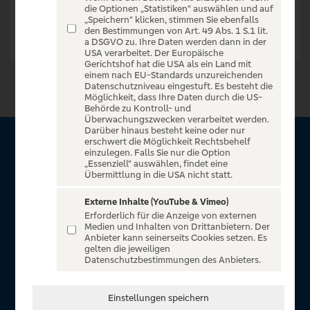
die Optionen „Statistiken“ auswählen und auf
„Speichern“ klicken, stimmen Sie ebenfalls
den Bestimmungen von Art. 49 Abs. 1 S.1 lit.
a DSGVO zu. Ihre Daten werden dann in der
USA verarbeitet. Der Europäische
Gerichtshof hat die USA als ein Land mit
einem nach EU-Standards unzureichenden
Datenschutzniveau eingestuft. Es besteht die
Möglichkeit, dass Ihre Daten durch die US-
Behörde zu Kontroll- und
Überwachungszwecken verarbeitet werden.
Darüber hinaus besteht keine oder nur
erschwert die Möglichkeit Rechtsbehelf
Über VR Entertain
einzulegen. Falls Sie nur die Option
„Essenziell“ auswählen, findet eine
Übermittlung in die USA nicht statt.
Herzlich willkommen auf VR Entertain, ein exklusiver Service
für alle Kunden der Volksbanken Raiffeisenbanken. Auf
Externe Inhalte (YouTube & Vimeo)
Erforderlich für die Anzeige von externen
unserem einzigartigen Portal finden Sie Tickets für
Medien und Inhalten von Drittanbietern. Der
atemberaubende Konzerte, Musicals und Shows, die
Anbieter kann seinerseits Cookies setzen. Es
gelten die jeweiligen
Fußball-Bundesliga sowie die Champions League und die
Datenschutzbestimmungen des Anbieters.
Europa League.
In Zusammenarbeit mit
Einstellungen speichern