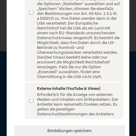
die Optionen „Statistiken“ auswählen und auf
„Speichern“ klicken, stimmen Sie ebenfalls
den Bestimmungen von Art. 49 Abs. 1 S.1 lit.
a DSGVO zu. Ihre Daten werden dann in der
USA verarbeitet. Der Europäische
Gerichtshof hat die USA als ein Land mit
einem nach EU-Standards unzureichenden
Datenschutzniveau eingestuft. Es besteht die
Möglichkeit, dass Ihre Daten durch die US-
Behörde zu Kontroll- und
Überwachungszwecken verarbeitet werden.
Darüber hinaus besteht keine oder nur
erschwert die Möglichkeit Rechtsbehelf
Über VR Entertain
einzulegen. Falls Sie nur die Option
„Essenziell“ auswählen, findet eine
Übermittlung in die USA nicht statt.
Herzlich willkommen auf VR Entertain, ein exklusiver Service
für alle Kunden der Volksbanken Raiffeisenbanken. Auf
Externe Inhalte (YouTube & Vimeo)
Erforderlich für die Anzeige von externen
unserem einzigartigen Portal finden Sie Tickets für
Medien und Inhalten von Drittanbietern. Der
atemberaubende Konzerte, Musicals und Shows, die
Anbieter kann seinerseits Cookies setzen. Es
gelten die jeweiligen
Fußball-Bundesliga sowie die Champions League und die
Datenschutzbestimmungen des Anbieters.
Europa League.
In Zusammenarbeit mit
Einstellungen speichern