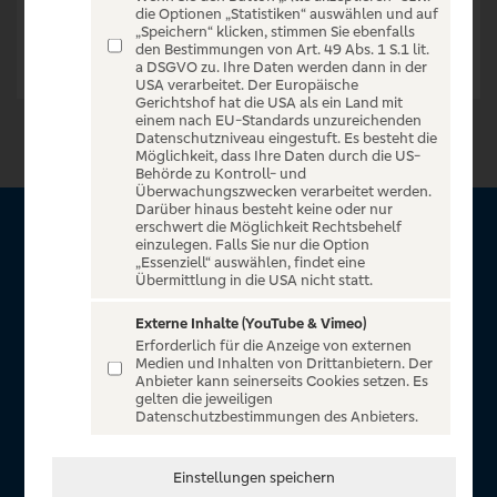
die Optionen „Statistiken“ auswählen und auf
„Speichern“ klicken, stimmen Sie ebenfalls
den Bestimmungen von Art. 49 Abs. 1 S.1 lit.
a DSGVO zu. Ihre Daten werden dann in der
USA verarbeitet. Der Europäische
Gerichtshof hat die USA als ein Land mit
einem nach EU-Standards unzureichenden
Datenschutzniveau eingestuft. Es besteht die
Möglichkeit, dass Ihre Daten durch die US-
Behörde zu Kontroll- und
Überwachungszwecken verarbeitet werden.
Darüber hinaus besteht keine oder nur
erschwert die Möglichkeit Rechtsbehelf
Über VR Entertain
einzulegen. Falls Sie nur die Option
„Essenziell“ auswählen, findet eine
Übermittlung in die USA nicht statt.
Herzlich willkommen auf VR Entertain, ein exklusiver Service
für alle Kunden der Volksbanken Raiffeisenbanken. Auf
Externe Inhalte (YouTube & Vimeo)
Erforderlich für die Anzeige von externen
unserem einzigartigen Portal finden Sie Tickets für
Medien und Inhalten von Drittanbietern. Der
atemberaubende Konzerte, Musicals und Shows, die
Anbieter kann seinerseits Cookies setzen. Es
gelten die jeweiligen
Fußball-Bundesliga sowie die Champions League und die
Datenschutzbestimmungen des Anbieters.
Europa League.
In Zusammenarbeit mit
Einstellungen speichern