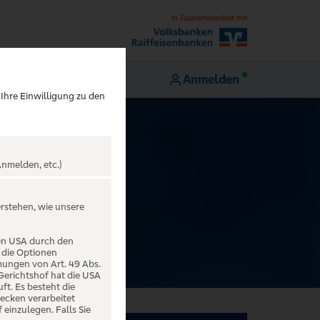
Anmelden
 Ihre Einwilligung zu den
nmelden, etc.)
erstehen, wie unsere
den USA durch den
 die Optionen
mungen von Art. 49 Abs.
 Gerichtshof hat die USA
t. Es besteht die
ecken verarbeitet
einzulegen. Falls Sie