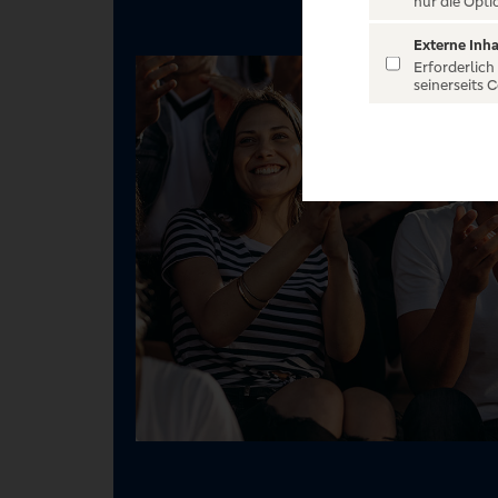
nur die Opti
Externe Inha
Erforderlich
seinerseits 