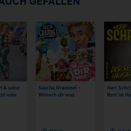
 AUCH GEFALLEN
t & seine
Sascha Grammel -
Herr Schrö
tzt oder
Wünsch dir was
Rest ist H