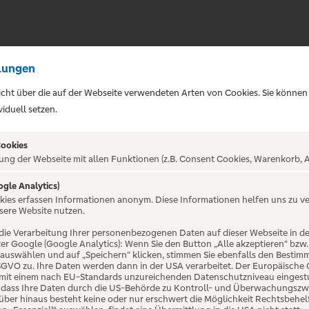
lungen
sicht über die auf der Webseite verwendeten Arten von Cookies. Sie können
iduell setzen.
Cookies
ung der Webseite mit allen Funktionen (z.B. Consent Cookies, Warenkorb, A
ep Laughing
ogle Analytics)
okies erfassen Informationen anonym. Diese Informationen helfen uns zu v
sere Website nutzen.
die Verarbeitung Ihrer personenbezogenen Daten auf dieser Webseite in 
er Google (Google Analytics): Wenn Sie den Button „Alle akzeptieren“ bzw.
“ auswählen und auf „Speichern“ klicken, stimmen Sie ebenfalls den Bestim
 DSGVO zu. Ihre Daten werden dann in der USA verarbeitet. Der Europäische
 mit einem nach EU-Standards unzureichenden Datenschutzniveau eingestuf
, dass Ihre Daten durch die US-Behörde zu Kontroll- und Überwachungszw
ber hinaus besteht keine oder nur erschwert die Möglichkeit Rechtsbehelf 