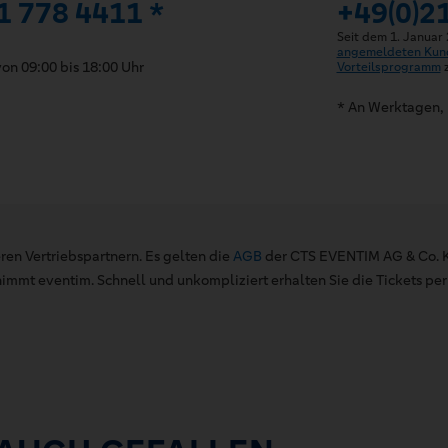
1 778 4411 *
+49(0)2
Seit dem 1. Januar
angemeldeten Kun
on 09:00 bis 18:00 Uhr
Vorteilsprogramm
z
* An Werktagen, 
ren Vertriebspartnern. Es gelten die
AGB
der CTS EVENTIM AG & Co. K
mt eventim. Schnell und unkompliziert erhalten Sie die Tickets per 