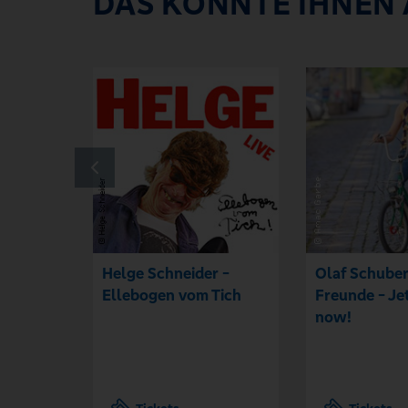
DAS KÖNNTE IHNEN
Helge Schneider -
Olaf Schuber
Ellebogen vom Tich
Freunde - Je
now!