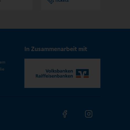
s
Tickets
Tic
In Zusammenarbeit mit
rem
die