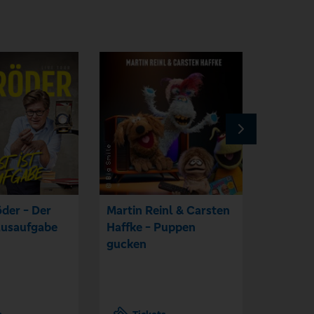
der - Der
Martin Reinl & Carsten
Cavewom
ausaufgabe
Haffke - Puppen
gucken