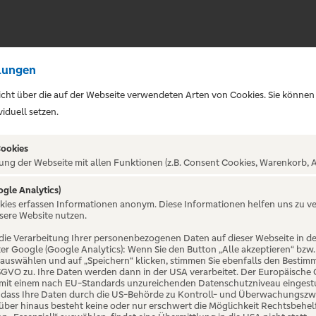
lungen
sicht über die auf der Webseite verwendeten Arten von Cookies. Sie können
iduell setzen.
Cookies
ung der Webseite mit allen Funktionen (z.B. Consent Cookies, Warenkorb, A
ogle Analytics)
ALTUNG NICHT GEFUNDE
okies erfassen Informationen anonym. Diese Informationen helfen uns zu v
sere Website nutzen.
die Verarbeitung Ihrer personenbezogenen Daten auf dieser Webseite in 
er Google (Google Analytics): Wenn Sie den Button „Alle akzeptieren“ bzw.
“ auswählen und auf „Speichern“ klicken, stimmen Sie ebenfalls den Bestim
 DSGVO zu. Ihre Daten werden dann in der USA verarbeitet. Der Europäische
 mit einem nach EU-Standards unzureichenden Datenschutzniveau eingestuf
, dass Ihre Daten durch die US-Behörde zu Kontroll- und Überwachungszw
ber hinaus besteht keine oder nur erschwert die Möglichkeit Rechtsbehelf 