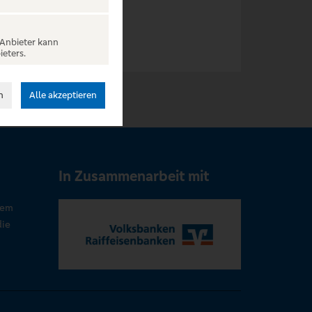
 Anbieter kann
ieters.
n
Alle akzeptieren
In Zusammenarbeit mit
rem
die