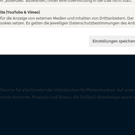
on „Essenziell“ auswählen, findet eine Übermittlung in die USA nicht statt.
lte (YouTube & Vimeo)
 für die Anzeige von externen Medien und Inhalten von Drittanbietern. Der
Cookies setzen. Es gelten die jeweiligen Datenschutzbestimmungen des Anb
Einstellungen speicher
r Service für alle Kunden der Volksbanken Raiffeisenbanken. Auf unse
aubende Konzerte, Musicals und Shows, die Fußball-Bundesliga sowie 