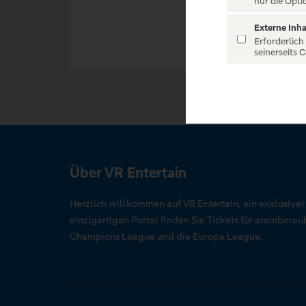
nur die Opti
Externe Inha
Erforderlich
seinerseits 
Über VR Entertain
Herzlich willkommen auf VR Entertain, ein exklusive
einzigartigen Portal finden Sie Tickets für atember
Champions League und die Europa League.