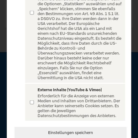
die Optionen „Statistiken“ auswählen und auf
„Speichern“ klicken, stimmen Sie ebenfalls
den Bestimmungen von Art. 49 Abs. 1 S.1 lit.
a DSGVO zu. Ihre Daten werden dann in der
USA verarbeitet. Der Europäische
Gerichtshof hat die USA als ein Land mit
einem nach EU-Standards unzureichenden
Datenschutzniveau eingestuft. Es besteht die
Möglichkeit, dass Ihre Daten durch die US-
Behörde zu Kontroll- und
Überwachungszwecken verarbeitet werden.
Darüber hinaus besteht keine oder nur
erschwert die Möglichkeit Rechtsbehelf
Über VR Entertain
einzulegen. Falls Sie nur die Option
„Essenziell“ auswählen, findet eine
Übermittlung in die USA nicht statt.
Herzlich willkommen auf VR Entertain, ein exklusiver Service
für alle Kunden der Volksbanken Raiffeisenbanken. Auf
Externe Inhalte (YouTube & Vimeo)
Erforderlich für die Anzeige von externen
unserem einzigartigen Portal finden Sie Tickets für
Medien und Inhalten von Drittanbietern. Der
atemberaubende Konzerte, Musicals und Shows, die
Anbieter kann seinerseits Cookies setzen. Es
gelten die jeweiligen
Fußball-Bundesliga sowie die Champions League und die
Datenschutzbestimmungen des Anbieters.
Europa League.
In Zusammenarbeit mit
Einstellungen speichern