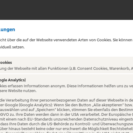
lungen
sicht über die auf der Webseite verwendeten Arten von Cookies. Sie können
iduell setzen.
Cookies
ung der Webseite mit allen Funktionen (z.B. Consent Cookies, Warenkorb, A
 - Ihr exklusive
ogle Analytics)
okies erfassen Informationen anonym. Diese Informationen helfen uns zu v
nt-Portal
sere Website nutzen.
die Verarbeitung Ihrer personenbezogenen Daten auf dieser Webseite in 
er Google (Google Analytics): Wenn Sie den Button „Alle akzeptieren“ bzw.
“ auswählen und auf „Speichern“ klicken, stimmen Sie ebenfalls den Bestim
en Raiffeisenbanken in Deutschland - Ti
 DSGVO zu. Ihre Daten werden dann in der USA verarbeitet. Der Europäische
 mit einem nach EU-Standards unzureichenden Datenschutzniveau eingestuf
, dass Ihre Daten durch die US-Behörde zu Kontroll- und Überwachungszw
ts und andere außergewöhnliche Events.
ber hinaus besteht keine oder nur erschwert die Möglichkeit Rechtsbehelf 