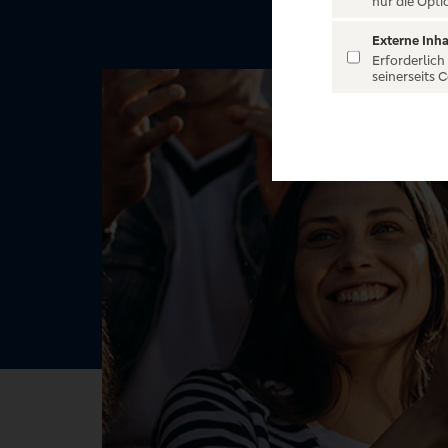
nur die Opti
Externe Inha
Erforderlich
seinerseits 