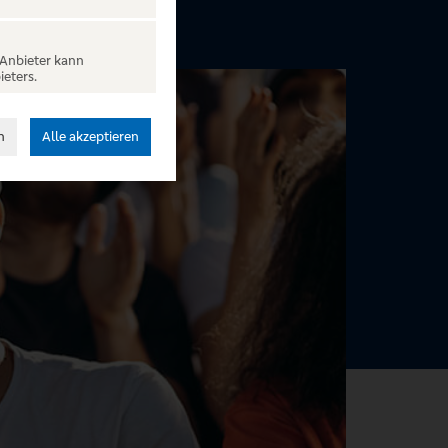
 Anbieter kann
ieters.
n
Alle akzeptieren