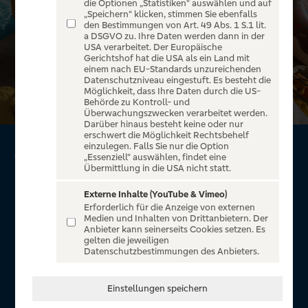
die Optionen „Statistiken“ auswählen und auf
„Speichern“ klicken, stimmen Sie ebenfalls
den Bestimmungen von Art. 49 Abs. 1 S.1 lit.
a DSGVO zu. Ihre Daten werden dann in der
USA verarbeitet. Der Europäische
Gerichtshof hat die USA als ein Land mit
einem nach EU-Standards unzureichenden
Datenschutzniveau eingestuft. Es besteht die
Möglichkeit, dass Ihre Daten durch die US-
Behörde zu Kontroll- und
Überwachungszwecken verarbeitet werden.
Darüber hinaus besteht keine oder nur
erschwert die Möglichkeit Rechtsbehelf
einzulegen. Falls Sie nur die Option
GoldCard von Visa*
„Essenziell“ auswählen, findet eine
Übermittlung in die USA nicht statt.
Mehr Sicherheit. Mehr Freiheit.
Externe Inhalte (YouTube & Vimeo)
Erforderlich für die Anzeige von externen
Reiseservice mit 7 % Reisebonus
Medien und Inhalten von Drittanbietern. Der
Anbieter kann seinerseits Cookies setzen. Es
Exklusive 10 % Reisebonus bei der Eigenmarke UP
gelten die jeweiligen
Holidays
Datenschutzbestimmungen des Anbieters.
Umfangreiches Reise-Versicherungspaket
Keine Haftung im Schadensfall
Einstellungen speichern
Sicher online bezahlen durch Visa Secure
Benachrichtigungsfunktion in der VR-BankingApp