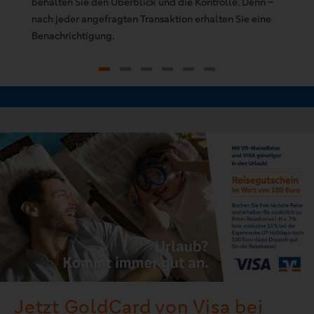
behalten Sie den Überblick und die Kontrolle. Denn –
Be
nach jeder angefragten Transaktion erhalten Sie eine
Ko
Benachrichtigung.
Sm
Un
Si
Ba
We
Jetzt GoldCard von Visa bei