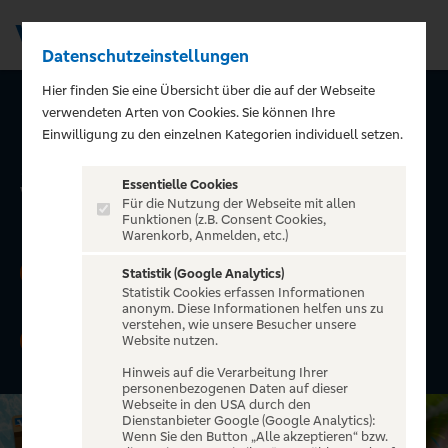
Datenschutzeinstellungen
Men
Hier finden Sie eine Übersicht über die auf der Webseite
verwendeten Arten von Cookies. Sie können Ihre
Urlaub. All-Inclusive.
Einwilligung zu den einzelnen Kategorien individuell setzen.
Mit der GoldCard von
Essentielle Cookies
Visa.
Für die Nutzung der Webseite mit allen
Funktionen (z.B. Consent Cookies,
Warenkorb, Anmelden, etc.)
Jetzt »GoldCard von Visa« beantragen und
1
Statistik (Google Analytics)
100 EUR Reisegutschein
erhalten.
Statistik Cookies erfassen Informationen
anonym. Diese Informationen helfen uns zu
verstehen, wie unsere Besucher unsere
Zusätzlich die Chance erhalten, ein
iPhone 17
2
Website nutzen.
Pro oder Google Pixel 10 Pro
zu gewinnen.
Hinweis auf die Verarbeitung Ihrer
personenbezogenen Daten auf dieser
Webseite in den USA durch den
Dienstanbieter Google (Google Analytics):
Wenn Sie den Button „Alle akzeptieren“ bzw.