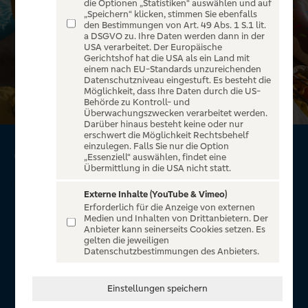
die Optionen „Statistiken“ auswählen und auf
„Speichern“ klicken, stimmen Sie ebenfalls
den Bestimmungen von Art. 49 Abs. 1 S.1 lit.
a DSGVO zu. Ihre Daten werden dann in der
USA verarbeitet. Der Europäische
Gerichtshof hat die USA als ein Land mit
einem nach EU-Standards unzureichenden
Datenschutzniveau eingestuft. Es besteht die
Möglichkeit, dass Ihre Daten durch die US-
Behörde zu Kontroll- und
Überwachungszwecken verarbeitet werden.
Darüber hinaus besteht keine oder nur
erschwert die Möglichkeit Rechtsbehelf
einzulegen. Falls Sie nur die Option
GoldCard von Visa*
„Essenziell“ auswählen, findet eine
Übermittlung in die USA nicht statt.
Mehr Sicherheit. Mehr Freiheit.
Externe Inhalte (YouTube & Vimeo)
Erforderlich für die Anzeige von externen
Reiseservice mit 7 % Reisebonus
Medien und Inhalten von Drittanbietern. Der
Anbieter kann seinerseits Cookies setzen. Es
Exklusive 10 % Reisebonus bei der Eigenmarke UP
gelten die jeweiligen
Holidays
Datenschutzbestimmungen des Anbieters.
Umfangreiches Reise-Versicherungspaket
Keine Haftung im Schadensfall
Einstellungen speichern
Sicher online bezahlen durch Visa Secure
Benachrichtigungsfunktion in der VR-BankingApp