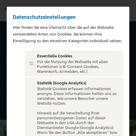
Datenschutzeinstellungen
Men
Hier finden Sie eine Übersicht über die auf der Webseite
verwendeten Arten von Cookies. Sie können Ihre
Urlaub. All-Inclusive.
Einwilligung zu den einzelnen Kategorien individuell setzen.
Mit der GoldCard von
Essentielle Cookies
Visa.
Für die Nutzung der Webseite mit allen
Funktionen (z.B. Consent Cookies,
Warenkorb, Anmelden, etc.)
Jetzt »GoldCard von Visa« beantragen und
1
Statistik (Google Analytics)
100 EUR Reisegutschein
erhalten.
Statistik Cookies erfassen Informationen
anonym. Diese Informationen helfen uns zu
verstehen, wie unsere Besucher unsere
Zusätzlich die Chance erhalten, ein
iPhone 17
2
Website nutzen.
Pro oder Google Pixel 10 Pro
zu gewinnen.
Hinweis auf die Verarbeitung Ihrer
personenbezogenen Daten auf dieser
Webseite in den USA durch den
Dienstanbieter Google (Google Analytics):
Wenn Sie den Button „Alle akzeptieren“ bzw.