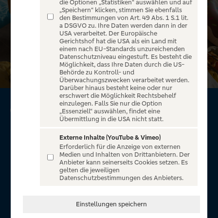
die Optionen „Statistiken“ auswählen und auf
„Speichern“ klicken, stimmen Sie ebenfalls
den Bestimmungen von Art. 49 Abs. 1 S.1 lit.
a DSGVO zu. Ihre Daten werden dann in der
USA verarbeitet. Der Europäische
Gerichtshof hat die USA als ein Land mit
einem nach EU-Standards unzureichenden
Datenschutzniveau eingestuft. Es besteht die
Möglichkeit, dass Ihre Daten durch die US-
Behörde zu Kontroll- und
Überwachungszwecken verarbeitet werden.
Darüber hinaus besteht keine oder nur
erschwert die Möglichkeit Rechtsbehelf
einzulegen. Falls Sie nur die Option
GoldCard von Visa*
„Essenziell“ auswählen, findet eine
Übermittlung in die USA nicht statt.
Mehr Sicherheit. Mehr Freiheit.
Externe Inhalte (YouTube & Vimeo)
Erforderlich für die Anzeige von externen
Reiseservice mit 7 % Reisebonus
Medien und Inhalten von Drittanbietern. Der
Anbieter kann seinerseits Cookies setzen. Es
Exklusive 10 % Reisebonus bei der Eigenmarke UP
gelten die jeweiligen
Holidays
Datenschutzbestimmungen des Anbieters.
Umfangreiches Reise-Versicherungspaket
Keine Haftung im Schadensfall
Einstellungen speichern
Sicher online bezahlen durch Visa Secure
Benachrichtigungsfunktion in der VR-BankingApp