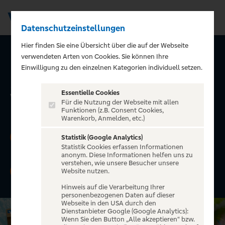
Datenschutzeinstellungen
Men
Hier finden Sie eine Übersicht über die auf der Webseite
verwendeten Arten von Cookies. Sie können Ihre
Urlaub. All-Inclusive.
Einwilligung zu den einzelnen Kategorien individuell setzen.
Mit der GoldCard von
Essentielle Cookies
Visa.
Für die Nutzung der Webseite mit allen
Funktionen (z.B. Consent Cookies,
Warenkorb, Anmelden, etc.)
Jetzt »GoldCard von Visa« beantragen und
1
Statistik (Google Analytics)
100 EUR Reisegutschein
erhalten.
Statistik Cookies erfassen Informationen
anonym. Diese Informationen helfen uns zu
verstehen, wie unsere Besucher unsere
Zusätzlich die Chance erhalten, ein
iPhone 17
2
Website nutzen.
Pro oder Google Pixel 10 Pro
zu gewinnen.
Hinweis auf die Verarbeitung Ihrer
personenbezogenen Daten auf dieser
Webseite in den USA durch den
Dienstanbieter Google (Google Analytics):
Wenn Sie den Button „Alle akzeptieren“ bzw.