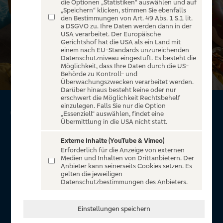
die Optionen „Statistiken“ auswählen und auf
„Speichern“ klicken, stimmen Sie ebenfalls
den Bestimmungen von Art. 49 Abs. 1 S.1 lit.
a DSGVO zu. Ihre Daten werden dann in der
USA verarbeitet. Der Europäische
Gerichtshof hat die USA als ein Land mit
einem nach EU-Standards unzureichenden
Datenschutzniveau eingestuft. Es besteht die
Möglichkeit, dass Ihre Daten durch die US-
Behörde zu Kontroll- und
Überwachungszwecken verarbeitet werden.
Darüber hinaus besteht keine oder nur
erschwert die Möglichkeit Rechtsbehelf
einzulegen. Falls Sie nur die Option
GoldCard von Visa*
„Essenziell“ auswählen, findet eine
Übermittlung in die USA nicht statt.
Mehr Sicherheit. Mehr Freiheit.
Externe Inhalte (YouTube & Vimeo)
Erforderlich für die Anzeige von externen
Reiseservice mit 7 % Reisebonus
Medien und Inhalten von Drittanbietern. Der
Anbieter kann seinerseits Cookies setzen. Es
Exklusive 10 % Reisebonus bei der Eigenmarke UP
gelten die jeweiligen
Holidays
Datenschutzbestimmungen des Anbieters.
Umfangreiches Reise-Versicherungspaket
Keine Haftung im Schadensfall
Einstellungen speichern
Sicher online bezahlen durch Visa Secure
Benachrichtigungsfunktion in der VR-BankingApp