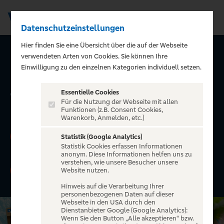
Datenschutzeinstellungen
Men
Hier finden Sie eine Übersicht über die auf der Webseite
verwendeten Arten von Cookies. Sie können Ihre
Urlaub. All-Inclusive.
Einwilligung zu den einzelnen Kategorien individuell setzen.
Mit der GoldCard von
Essentielle Cookies
Visa.
Für die Nutzung der Webseite mit allen
Funktionen (z.B. Consent Cookies,
Warenkorb, Anmelden, etc.)
Jetzt »GoldCard von Visa« beantragen und
1
Statistik (Google Analytics)
100 EUR Reisegutschein
erhalten.
Statistik Cookies erfassen Informationen
anonym. Diese Informationen helfen uns zu
verstehen, wie unsere Besucher unsere
Zusätzlich die Chance erhalten, ein
iPhone 17
2
Website nutzen.
Pro oder Google Pixel 10 Pro
zu gewinnen.
Hinweis auf die Verarbeitung Ihrer
personenbezogenen Daten auf dieser
Webseite in den USA durch den
Dienstanbieter Google (Google Analytics):
Wenn Sie den Button „Alle akzeptieren“ bzw.