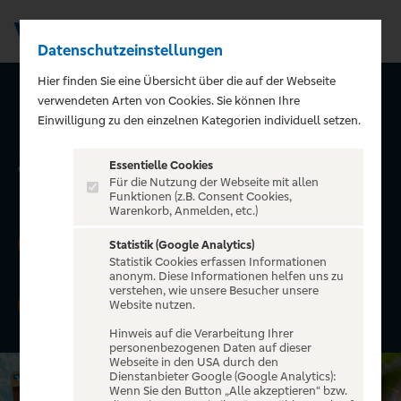
Datenschutzeinstellungen
Men
Hier finden Sie eine Übersicht über die auf der Webseite
verwendeten Arten von Cookies. Sie können Ihre
Urlaub. All-Inclusive.
Einwilligung zu den einzelnen Kategorien individuell setzen.
Mit der GoldCard von
Essentielle Cookies
Visa.
Für die Nutzung der Webseite mit allen
Funktionen (z.B. Consent Cookies,
Warenkorb, Anmelden, etc.)
Jetzt »GoldCard von Visa« beantragen und
1
Statistik (Google Analytics)
100 EUR Reisegutschein
erhalten.
Statistik Cookies erfassen Informationen
anonym. Diese Informationen helfen uns zu
verstehen, wie unsere Besucher unsere
Zusätzlich die Chance erhalten, ein
iPhone 17
2
Website nutzen.
Pro oder Google Pixel 10 Pro
zu gewinnen.
Hinweis auf die Verarbeitung Ihrer
personenbezogenen Daten auf dieser
Webseite in den USA durch den
Dienstanbieter Google (Google Analytics):
Wenn Sie den Button „Alle akzeptieren“ bzw.