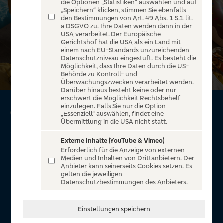
die Optionen „Statistiken“ auswählen und auf
„Speichern“ klicken, stimmen Sie ebenfalls
den Bestimmungen von Art. 49 Abs. 1 S.1 lit.
a DSGVO zu. Ihre Daten werden dann in der
USA verarbeitet. Der Europäische
Gerichtshof hat die USA als ein Land mit
einem nach EU-Standards unzureichenden
Datenschutzniveau eingestuft. Es besteht die
Möglichkeit, dass Ihre Daten durch die US-
Behörde zu Kontroll- und
Überwachungszwecken verarbeitet werden.
Darüber hinaus besteht keine oder nur
erschwert die Möglichkeit Rechtsbehelf
einzulegen. Falls Sie nur die Option
GoldCard von Visa*
„Essenziell“ auswählen, findet eine
Übermittlung in die USA nicht statt.
Mehr Sicherheit. Mehr Freiheit.
Externe Inhalte (YouTube & Vimeo)
Erforderlich für die Anzeige von externen
Reiseservice mit 7 % Reisebonus
Medien und Inhalten von Drittanbietern. Der
Anbieter kann seinerseits Cookies setzen. Es
Exklusive 10 % Reisebonus bei der Eigenmarke UP
gelten die jeweiligen
Holidays
Datenschutzbestimmungen des Anbieters.
Umfangreiches Reise-Versicherungspaket
Keine Haftung im Schadensfall
Einstellungen speichern
Sicher online bezahlen durch Visa Secure
Benachrichtigungsfunktion in der VR-BankingApp