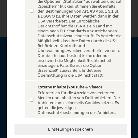
die Optionen „Statistiken“ auswählen und auf
„Speichern“ klicken, stimmen Sie ebenfalls
Zur Startseite
den Bestimmungen von Art. 49 Abs. 1 S.1 lit.
a DSGVO zu. Ihre Daten werden dann in der
USA verarbeitet. Der Europäische
Gerichtshof hat die USA als ein Land mit
einem nach EU-Standards unzureichenden
Datenschutzniveau eingestuft. Es besteht die
Möglichkeit, dass Ihre Daten durch die US-
Behörde zu Kontroll- und
Überwachungszwecken verarbeitet werden.
Über VR Entertain
Darüber hinaus besteht keine oder nur
erschwert die Möglichkeit Rechtsbehelf
einzulegen. Falls Sie nur die Option
Herzlich willkommen auf VR Entertain, ein exklusiver Service
„Essenziell“ auswählen, findet eine
für alle Kunden der Volksbanken Raiffeisenbanken. Auf
Übermittlung in die USA nicht statt.
unserem einzigartigen Portal finden Sie Tickets für
Externe Inhalte (YouTube & Vimeo)
atemberaubende Konzerte, Musicals und Shows, die
Erforderlich für die Anzeige von externen
Fußball-Bundesliga sowie die Champions League und die
Medien und Inhalten von Drittanbietern. Der
Anbieter kann seinerseits Cookies setzen. Es
Europa League.
gelten die jeweiligen
Datenschutzbestimmungen des Anbieters.
In Zusammenarbeit mit
Einstellungen speichern