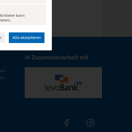
 Anbieter kann
ieters.
n
Alle akzeptieren
In Zusammenarbeit mit
rem
die