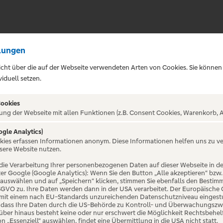
lungen
sicht über die auf der Webseite verwendeten Arten von Cookies. Sie können
iduell setzen.
Cookies
ung der Webseite mit allen Funktionen (z.B. Consent Cookies, Warenkorb, A
ogle Analytics)
en
okies erfassen Informationen anonym. Diese Informationen helfen uns zu v
sere Website nutzen.
die Verarbeitung Ihrer personenbezogenen Daten auf dieser Webseite in 
er Google (Google Analytics): Wenn Sie den Button „Alle akzeptieren“ bzw.
icht oder ist bereits beendet.
“ auswählen und auf „Speichern“ klicken, stimmen Sie ebenfalls den Bestim
 DSGVO zu. Ihre Daten werden dann in der USA verarbeitet. Der Europäische
 mit einem nach EU-Standards unzureichenden Datenschutzniveau eingestuf
, dass Ihre Daten durch die US-Behörde zu Kontroll- und Überwachungszw
ber hinaus besteht keine oder nur erschwert die Möglichkeit Rechtsbehelf 
on „Essenziell“ auswählen, findet eine Übermittlung in die USA nicht statt.