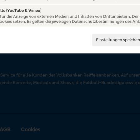
lte (YouTube & Vimeo)
 für die Anzeige von externen Medien und Inhalten von Drittanbietern. Der
Cookies setzen. Es gelten die jeweiligen Datenschutzbestimmungen des Anb
Einstellungen speicher
r Service für alle Kunden der Volksbanken Raiffeisenbanken. Auf unse
aubende Konzerte, Musicals und Shows, die Fußball-Bundesliga sowie 
AGB
Cookies