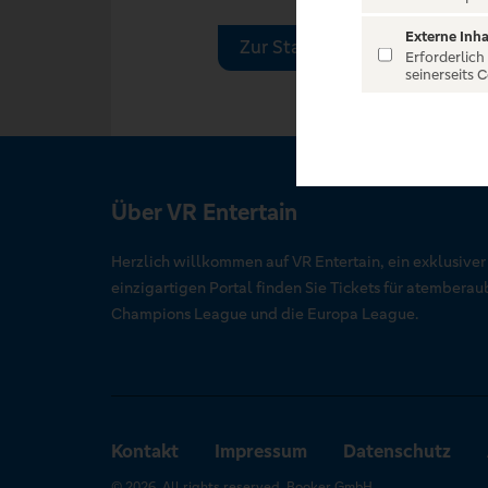
Externe Inha
Zur Startseite
Erforderlich
seinerseits 
Über VR Entertain
Herzlich willkommen auf VR Entertain, ein exklusive
einzigartigen Portal finden Sie Tickets für atember
Champions League und die Europa League.
Kontakt
Impressum
Datenschutz
© 2026. All rights reserved. Booker GmbH