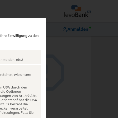
Anmelden
 Ihre Einwilligung zu den
nmelden, etc.)
erstehen, wie unsere
den USA durch den
 die Optionen
mungen von Art. 49 Abs.
 Gerichtshof hat die USA
t. Es besteht die
ecken verarbeitet
einzulegen. Falls Sie