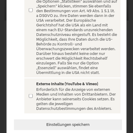
die Optionen „Statistiken“ auswählen und auf
„Speichern“ klicken, stimmen Sie ebenfalls
den Bestimmungen von Art. 49 Abs. 1 S.1 lit.
a DSGVO zu. Ihre Daten werden dann in der
USA verarbeitet. Der Europäische
Gerichtshof hat die USA als ein Land mit
einem nach EU-Standards unzureichenden
Datenschutzniveau eingestuft. Es besteht die
Möglichkeit, dass Ihre Daten durch die US-
Toy Story 5 – Es steht viel auf
Behörde zu Kontroll- und
Überwachungszwecken verarbeitet werden.
dem Spiel
Darüber hinaus besteht keine oder nur
erschwert die Möglichkeit Rechtsbehelf
Die Kult-Spielzeuge sind zurück auf der großen
einzulegen. Falls Sie nur die Option
„Essenziell“ auswählen, findet eine
Leinwand und dieses Mal stehen Buzz Lightyear,
Übermittlung in die USA nicht statt.
Woody, Jessie und der Rest der Bande vor einer
ganz neuen Herausforderung als sie Lilypad (Greta
Externe Inhalte (YouTube & Vimeo)
Erforderlich für die Anzeige von externen
Lee) begegnen, einem funkelnagelneuen Tablet,
Medien und Inhalten von Drittanbietern. Der
das sehr eigenwillige Vorstellungen davon hat, was
Anbieter kann seinerseits Cookies setzen. Es
gelten die jeweiligen
für ihr Kind Bonnie am besten ist. Wird das Spielen
Datenschutzbestimmungen des Anbieters.
jemals wieder so sein wie zuvor?
„Toy Story 5“ ab
23. Juli nur im Kino.
Einstellungen speichern
Vom 1. bis zum 31. Juli 2026 für die Teilnahme