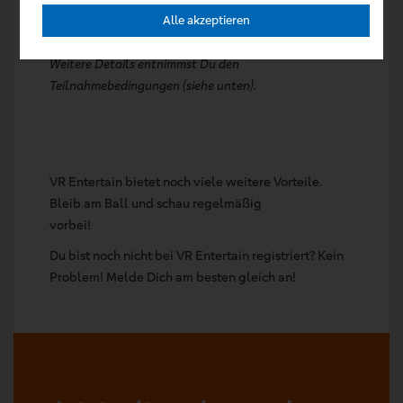
registrieren und mit etwas Glück zwei Kinotickets
Alle akzeptieren
oder ein Fanpaket zum Film gewinnen.*
Weitere Details entnimmst Du den
Teilnahmebedingungen (siehe unten).
VR Entertain bietet noch viele weitere Vorteile.
Bleib am Ball und schau regelmäßig
vorbei!
Du bist noch nicht bei VR Entertain registriert? Kein
Problem! Melde Dich am besten gleich an!