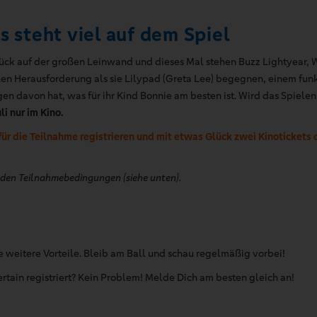
s steht viel auf dem Spiel
ück auf der großen Leinwand und dieses Mal stehen Buzz Lightyear, W
uen Herausforderung als sie Lilypad (Greta Lee) begegnen, einem fun
en davon hat, was für ihr Kind Bonnie am besten ist. Wird das Spielen
li nur im Kino.
 für die Teilnahme registrieren und mit etwas Glück zwei Kinotickets
 den Teilnahmebedingungen (siehe unten).
iele weitere Vorteile. Bleib am Ball und schau regelmäßig vorbe
ertain registriert? Kein Problem! Melde Dich am besten gleich an!