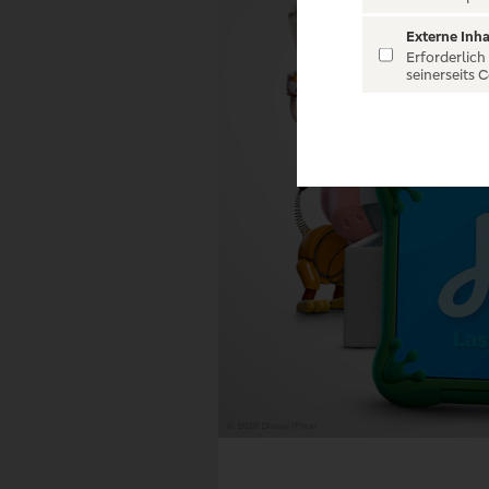
Externe Inha
Erforderlich
seinerseits 