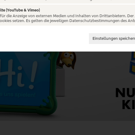
lte (YouTube & Vimeo)
 für die Anzeige von externen Medien und Inhalten von Drittanbietern. Der
Cookies setzen. Es gelten die jeweiligen Datenschutzbestimmungen des Anb
Einstellungen speicher