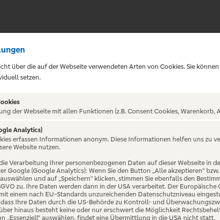
lungen
sicht über die auf der Webseite verwendeten Arten von Cookies. Sie können
iduell setzen.
5
Cookies
ung der Webseite mit allen Funktionen (z.B. Consent Cookies, Warenkorb, A
ogle Analytics)
nostart am 23. Juli!
okies erfassen Informationen anonym. Diese Informationen helfen uns zu v
sere Website nutzen.
die Verarbeitung Ihrer personenbezogenen Daten auf dieser Webseite in 
er Google (Google Analytics): Wenn Sie den Button „Alle akzeptieren“ bzw.
“ auswählen und auf „Speichern“ klicken, stimmen Sie ebenfalls den Bestim
 DSGVO zu. Ihre Daten werden dann in der USA verarbeitet. Der Europäische
 mit einem nach EU-Standards unzureichenden Datenschutzniveau eingestuf
, dass Ihre Daten durch die US-Behörde zu Kontroll- und Überwachungszw
ber hinaus besteht keine oder nur erschwert die Möglichkeit Rechtsbehelf 
on „Essenziell“ auswählen, findet eine Übermittlung in die USA nicht statt.