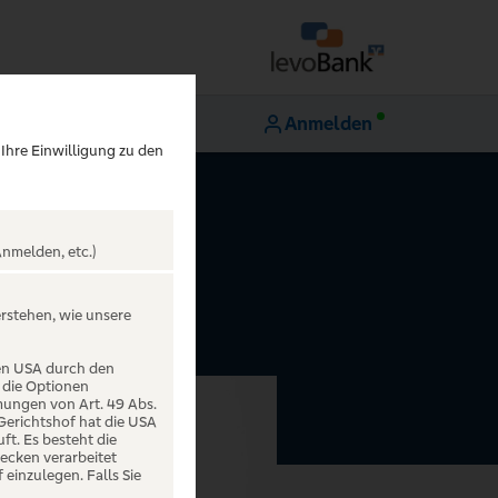
Anmelden
 Ihre Einwilligung zu den
nmelden, etc.)
erstehen, wie unsere
den USA durch den
 die Optionen
mungen von Art. 49 Abs.
 Gerichtshof hat die USA
t. Es besteht die
ecken verarbeitet
einzulegen. Falls Sie