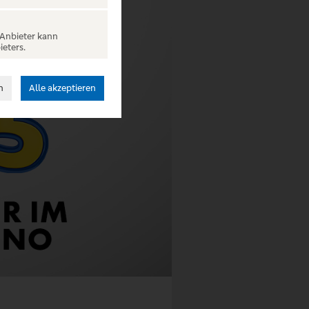
 Anbieter kann
ieters.
n
Alle akzeptieren