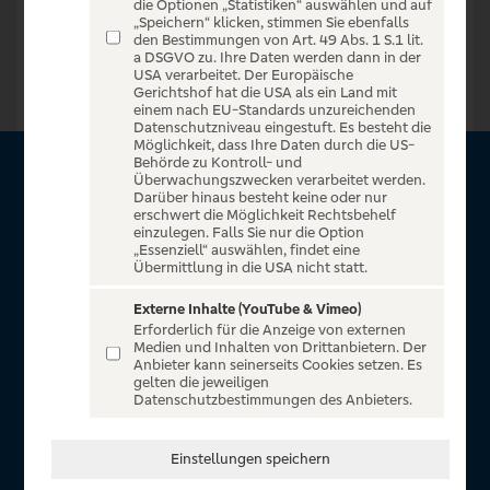
die Optionen „Statistiken“ auswählen und auf
„Speichern“ klicken, stimmen Sie ebenfalls
Zur Startseite
den Bestimmungen von Art. 49 Abs. 1 S.1 lit.
a DSGVO zu. Ihre Daten werden dann in der
USA verarbeitet. Der Europäische
Gerichtshof hat die USA als ein Land mit
einem nach EU-Standards unzureichenden
Datenschutzniveau eingestuft. Es besteht die
Möglichkeit, dass Ihre Daten durch die US-
Behörde zu Kontroll- und
Überwachungszwecken verarbeitet werden.
Über VR Entertain
Darüber hinaus besteht keine oder nur
erschwert die Möglichkeit Rechtsbehelf
einzulegen. Falls Sie nur die Option
Herzlich willkommen auf VR Entertain, ein exklusiver Service
„Essenziell“ auswählen, findet eine
für alle Kunden der Volksbanken Raiffeisenbanken. Auf
Übermittlung in die USA nicht statt.
unserem einzigartigen Portal finden Sie Tickets für
Externe Inhalte (YouTube & Vimeo)
atemberaubende Konzerte, Musicals und Shows, die
Erforderlich für die Anzeige von externen
Fußball-Bundesliga sowie die Champions League und die
Medien und Inhalten von Drittanbietern. Der
Anbieter kann seinerseits Cookies setzen. Es
Europa League.
gelten die jeweiligen
Datenschutzbestimmungen des Anbieters.
In Zusammenarbeit mit
Einstellungen speichern