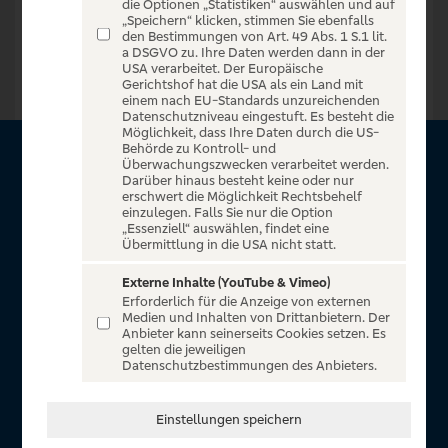
die Optionen „Statistiken“ auswählen und auf
„Speichern“ klicken, stimmen Sie ebenfalls
Zur Startseite
den Bestimmungen von Art. 49 Abs. 1 S.1 lit.
a DSGVO zu. Ihre Daten werden dann in der
USA verarbeitet. Der Europäische
Gerichtshof hat die USA als ein Land mit
einem nach EU-Standards unzureichenden
Datenschutzniveau eingestuft. Es besteht die
Möglichkeit, dass Ihre Daten durch die US-
Behörde zu Kontroll- und
Überwachungszwecken verarbeitet werden.
Über VR Entertain
Darüber hinaus besteht keine oder nur
erschwert die Möglichkeit Rechtsbehelf
einzulegen. Falls Sie nur die Option
Herzlich willkommen auf VR Entertain, ein exklusiver Service
„Essenziell“ auswählen, findet eine
für alle Kunden der Volksbanken Raiffeisenbanken. Auf
Übermittlung in die USA nicht statt.
unserem einzigartigen Portal finden Sie Tickets für
Externe Inhalte (YouTube & Vimeo)
atemberaubende Konzerte, Musicals und Shows, die
Erforderlich für die Anzeige von externen
Fußball-Bundesliga sowie die Champions League und die
Medien und Inhalten von Drittanbietern. Der
Anbieter kann seinerseits Cookies setzen. Es
Europa League.
gelten die jeweiligen
Datenschutzbestimmungen des Anbieters.
In Zusammenarbeit mit
Einstellungen speichern